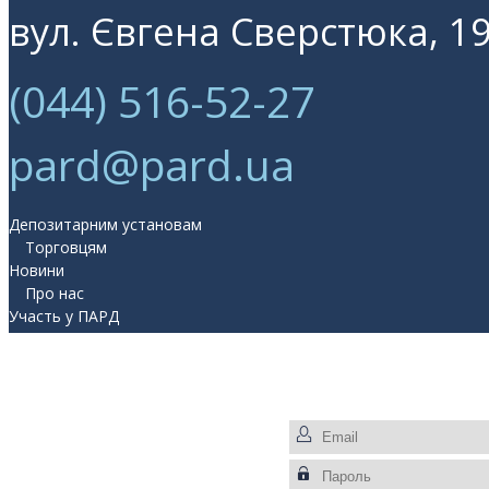
вул. Євгена Сверстюка, 19
(044) 516-52-27
pard@pard.ua
Депозитарним установам
Торговцям
Новини
Про нас
Участь у ПАРД
Прес-центр
Контакти