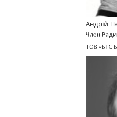
Андрій П
Член Рад
ТОВ «БТС 