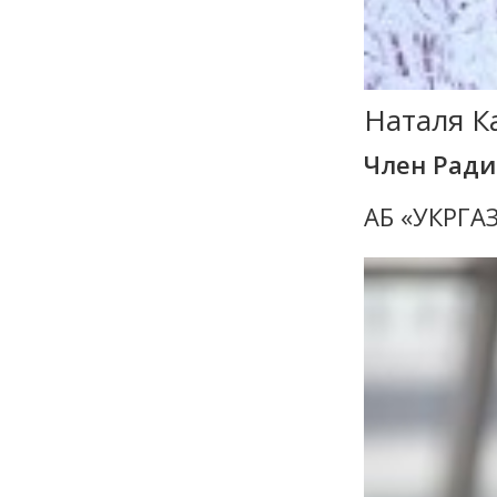
Наталя К
Член Рад
АБ «УКРГА