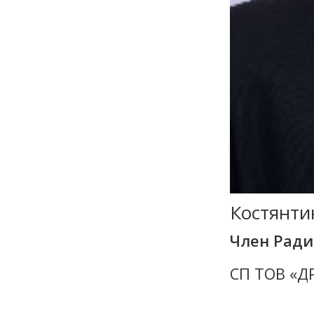
Костянти
Член Рад
СП ТОВ «Д