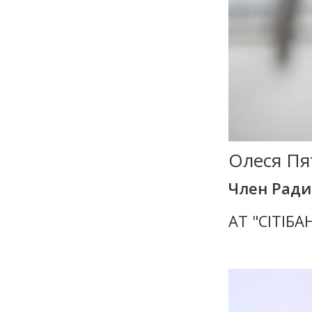
Олеся Пя
Член Рад
АТ "СІТІБА