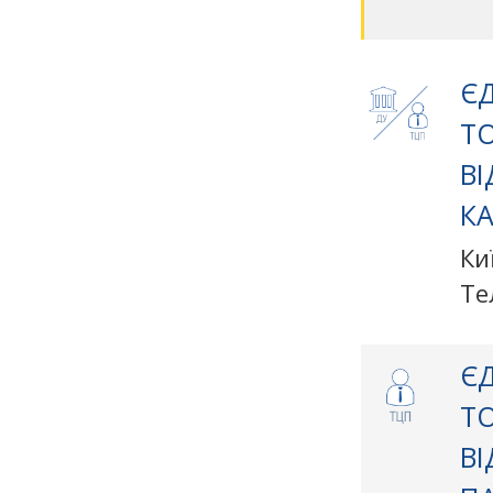
ЄД
Т
В
КА
Ки
Те
ЄД
Т
В