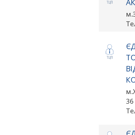
А
м.
Те
ЄД
Т
В
КО
м.
36
Те
ЄД