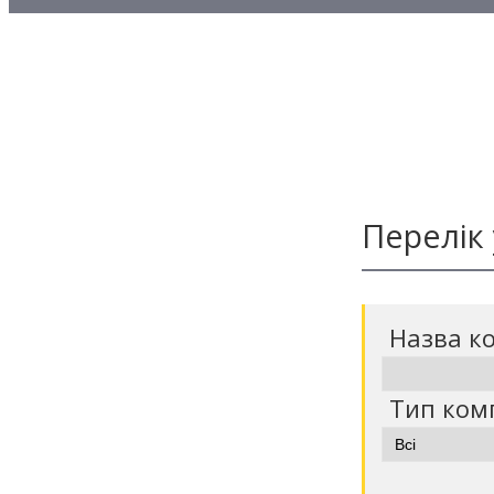
Методичні матеріали з то
Методичні матеріали з де
Методичні матеріали з ф
Перелік
Назва к
Тип ком