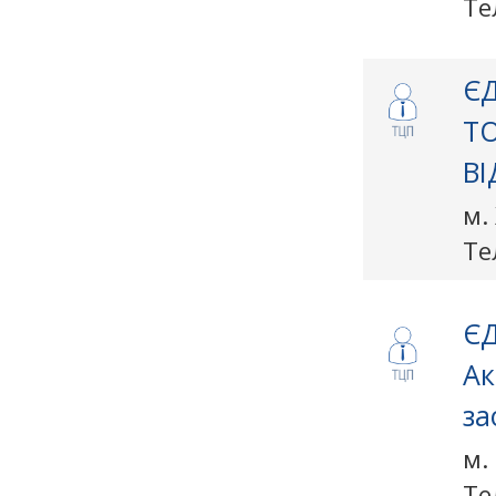
Те
ЄД
Т
ВІ
м.
Те
ЄД
Ак
за
м.
Те