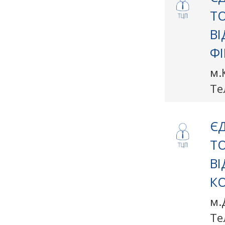
Т
ВІ
Ф
м.
Те
ЄД
Т
В
КО
м.
Те