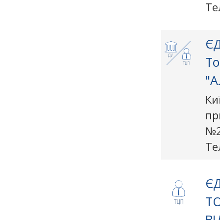
Те
ЄД
То
"А
Ки
пр
№
Те
ЄД
Т
ВІ