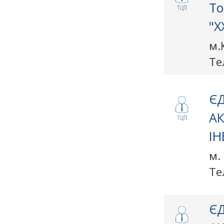
То
"Х
м.
Те
ЄД
А
І
м.
Те
ЄД