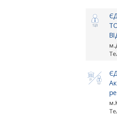
ЄД
Т
ВІ
м.
Те
ЄД
Ак
ре
м.
Те