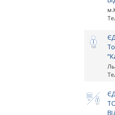
м.
Те
ЄД
То
"К
Ль
Те
ЄД
Т
В