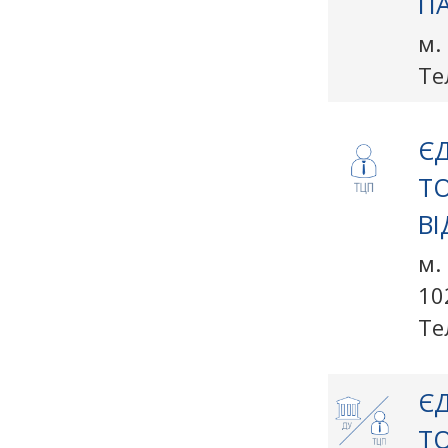
П
м.
Те
ЄД
Т
ВІ
м.
10
Те
ЄД
Т