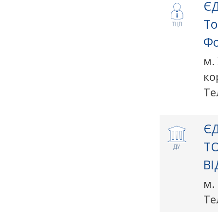
ЄД
То
Фо
м.
ко
Те
ЄД
Т
В
м.
Те