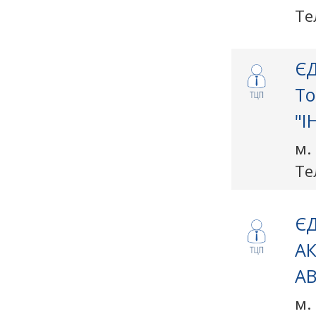
Те
ЄД
То
"І
м.
Те
ЄД
А
А
м.