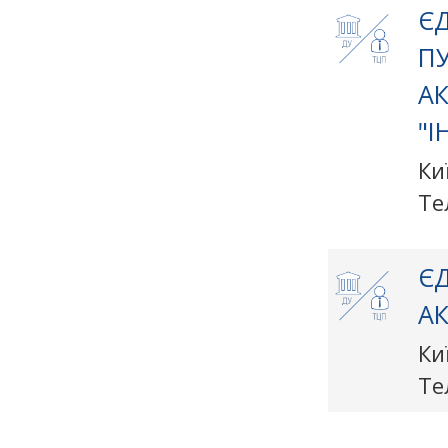
ЄД
П
А
"I
Ки
Те
ЄД
АК
Ки
Те