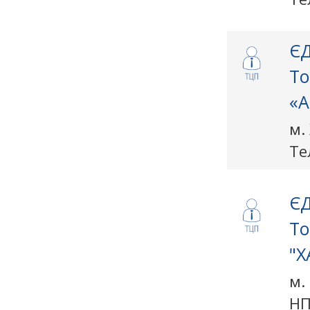
ЄД
То
«А
м.
Те
ЄД
То
"Х
м.
НП