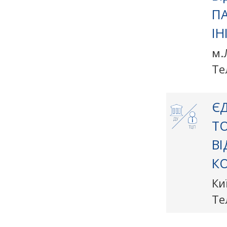
П
ІН
м.
Те
ЄД
Т
В
КО
Ки
Те