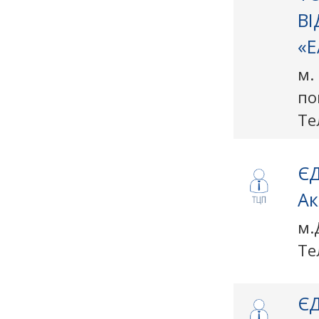
В
«Е
м.
по
Те
ЄД
Ак
м.
Те
ЄД