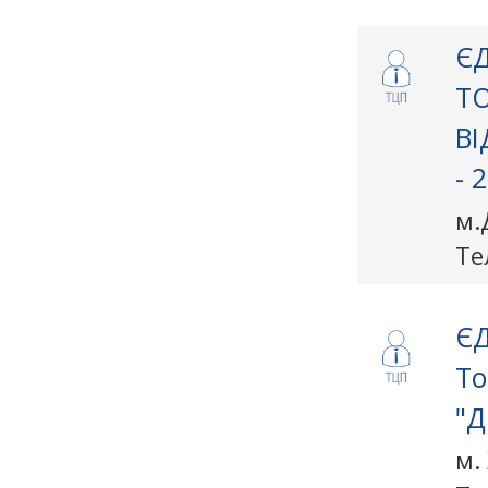
ЄД
Т
ВІ
- 2
м.
Те
ЄД
То
"Д
м.