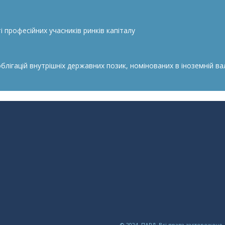
 професійних учасників ринків капіталу
гацій внутрішніх державних позик, номінованих в іноземній валю
© 2024, ПАРД. Всі права застережено.