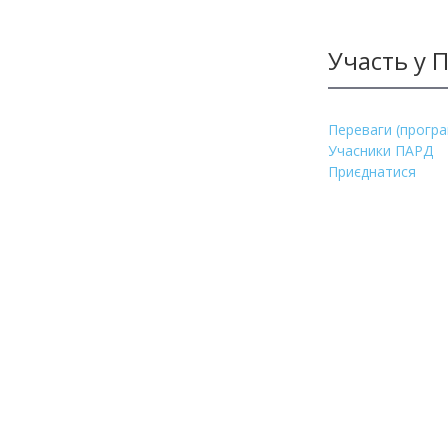
Методичні матеріали з фінмоніторингу
Участь у 
Переваги (програ
Учасники ПАРД
Приєднатися