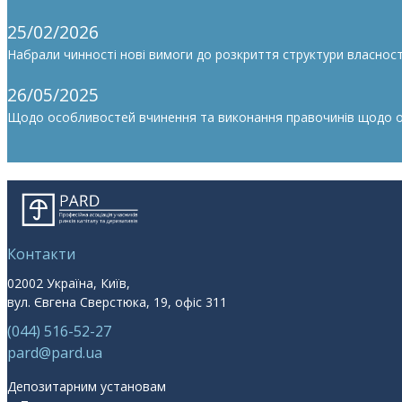
25/02/2026
Набрали чинності нові вимоги до розкриття структури власності
26/05/2025
Щодо особливостей вчинення та виконання правочинів щодо облі
Контакти
02002 Україна, Київ,
вул. Євгена Сверстюка, 19, офіс 311
(044) 516-52-27
pard@pard.ua
Депозитарним установам