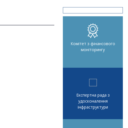
Комітет з фінансового
моніторингу
Експертна рада з
удосконалення
інфраструктури