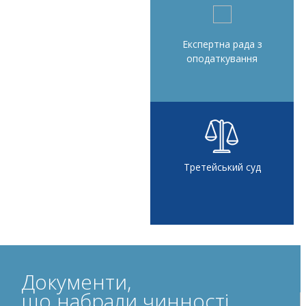
Експертна рада з
оподаткування
Третейський суд
Документи,
що набрали чинності,