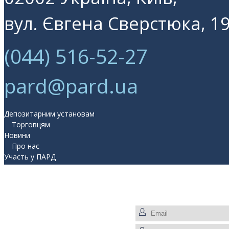
вул. Євгена Сверстюка, 19
(044) 516-52-27
pard@pard.ua
Депозитарним установам
Торговцям
Новини
Про нас
Участь у ПАРД
Прес-центр
Контакти