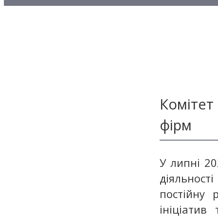
Методичні матеріали з то
Методичні матеріали з де
Методичні матеріали з ф
Комітет 
фірм
У липні 20
діяльнос
постійну 
ініціатив