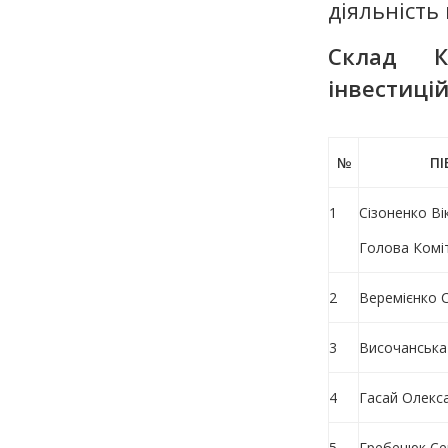
діяльність
Склад К
інвестиці
№
ПІ
1
Сізоненко В
Голова Комі
2
Веремієнко 
3
Височанська
4
Гасай Олекс
5
Гребенюк Се