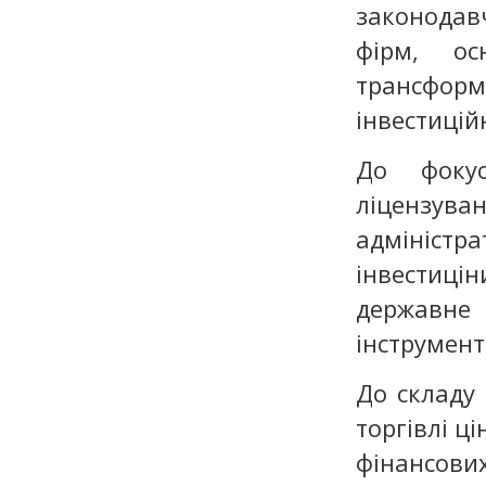
законодав
фірм, о
трансфор
інвестицій
До фокус
ліцензуван
адміністр
інвестиці
державне 
інструмент
До складу 
торгівлі ц
фінансов