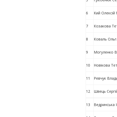
6
Кий Олексій
7
Козакова Те
8
Коваль Ольг
9
Могуленко В
10
Новікова Тет
11
Ревчук Влад
12
Швець Сергі
13
Ведринська 