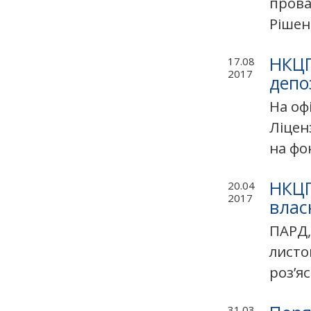
прова
Рішен
НКЦП
17.08
2017
депо
На оф
Ліцен
на фо
НКЦП
20.04
2017
влас
ПАРД,
листо
роз’я
31.03