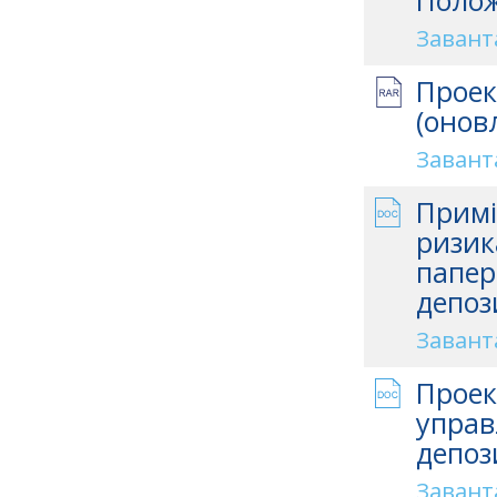
Полож
Завант
Проек
(онов
Завант
Примі
ризик
папер
депоз
Завант
Проек
управ
депоз
Завант