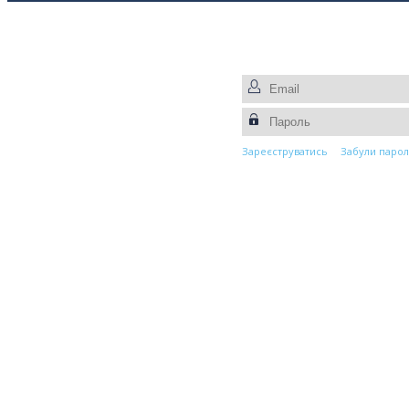
Прес-центр
Контакти
Зареєструватись
Забули парол