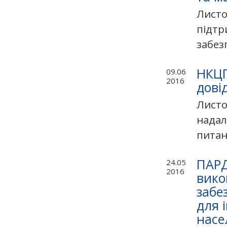
Листо
підтр
забез
НКЦП
09.06
2016
дові
Листо
надал
питан
ПАРД
24.05
2016
вико
забе
для 
насе