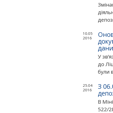
Зміна
діяль
депози
Онов
10.05
2016
доку
дани
У зв’
до Лі
були 
З 06
25.04
2016
депо
В Мін
522/2