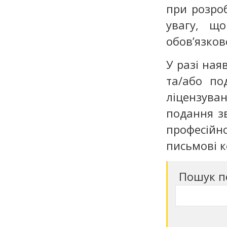
при розроб
увагу, щ
обов’язков
У разі ная
та/або п
ліцензува
подання зв
професійн
письмові к
Пошук п