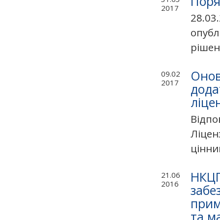
Поря
2017
28.03
опубл
рішен
Онов
09.02
2017
дода
ліце
Відпов
Ліцен
цінни
НКЦП
21.06
2016
забе
прим
та м