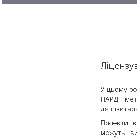
Методичні матеріали з то
Методичні матеріали з де
Методичні матеріали з ф
Ліцензу
У цьому ро
ПАРД мет
депозитарн
Проекти в
можуть ви