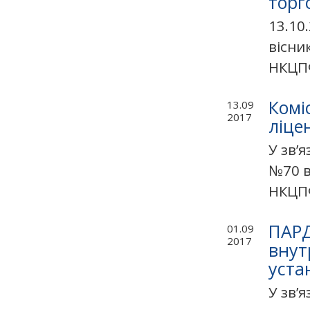
торг
13.10
вісни
НКЦПФ
Комі
13.09
2017
ліце
У зв’
№70 в
НКЦПФ
ПАРД
01.09
2017
внут
уста
У зв’