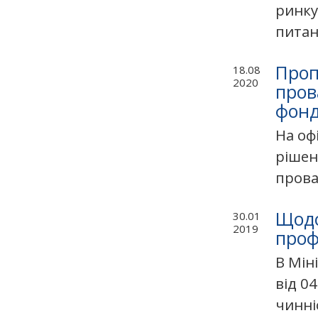
ринку
питан
Проп
18.08
2020
пров
фонд
На оф
рішен
прова
Щодо
30.01
2019
проф
В Мін
від 0
чинніс