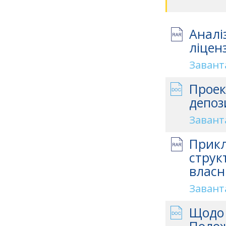
Аналі
ліценз
Завант
Проек
депоз
Завант
Прикл
струк
власн
Завант
Щодо 