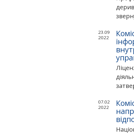
дерив
зверну
Комі
23.09
2022
інфо
внут
упра
Ліцен
діяль
затве
Комі
07.02
2022
напр
відп
Націо