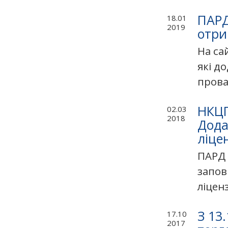
ПАРД
18.01
2019
отри
На са
які д
прова
НКЦП
02.03
2018
Дода
ліце
ПАРД 
запов
ліцен
З 13
17.10
2017