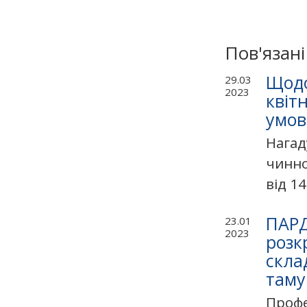
Пов'язан
Щодо
29.03
2023
квіт
умов
Нагад
чинно
від 1
ПАРД
23.01
2023
розк
скла
таму
Профе