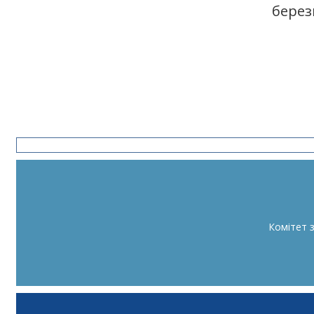
берез
Комітет 