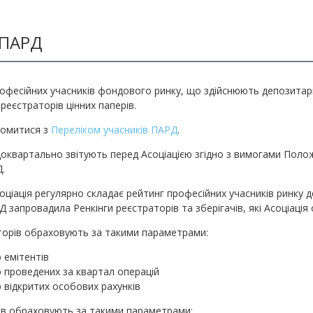
 ПАРД
офесійних учасників фондового ринку, що здійснюють депозитарну
 реєстраторів цінних паперів.
йомитися з
Переліком учасників ПАРД
.
квартально звітують перед Асоціацією згідно з вимогами Положе
.
оціація регулярно складає рейтинг професійних учасників ринку д
Д запровадила Ренкінги реєстраторів та зберігачів, які Асоціаці
торів обраховують за такими параметрами:
ю емітентів
ю проведених за квартал операцій
ю відкритих особових рахунків
чів обраховують за такими параметрами: