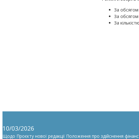
За обсягом
За обсягом
За кількіст
10/03/2026
Щодо Проєкту нової редакції Положення про здійснення фінан