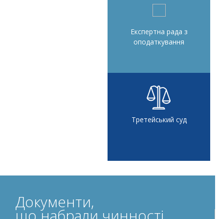
Експертна рада з
оподаткування
Третейський суд
Документи,
що набрали чинності,