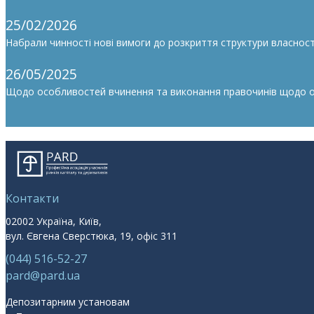
25/02/2026
Набрали чинності нові вимоги до розкриття структури власності
26/05/2025
Щодо особливостей вчинення та виконання правочинів щодо облі
Контакти
02002 Україна, Київ,
вул. Євгена Сверстюка, 19, офіс 311
(044) 516-52-27
pard@pard.ua
Депозитарним установам