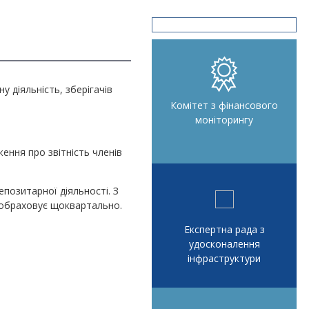
 діяльність, зберігачів
Комітет з фінансового
моніторингу
ння про звітність членів
епозитарної діяльності. З
я обраховує щоквартально.
Експертна рада з
удосконалення
інфраструктури