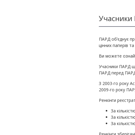
Методичні матеріали з фінмоніторингу
Учасники
ПАРД об’єднує пр
цінних паперів та
Ви можете озна
Учасники ПАРД що
ПАРД перед ПАРД
З 2003-го року Ас
2009-го року ПАР
Ренкінги реєстра
За кількіст
За кількіст
За кількіст
Ренкінги зберіга