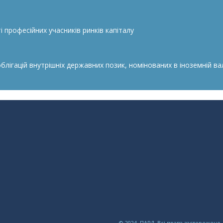
 професійних учасників ринків капіталу
гацій внутрішніх державних позик, номінованих в іноземній валю
© 2024, ПАРД. Всі права застережено.