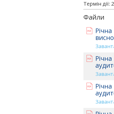
Термін дії:
Файли
Річна
висно
Завант
Річна
аудит
Завант
Річна
аудит
Завант
Річна