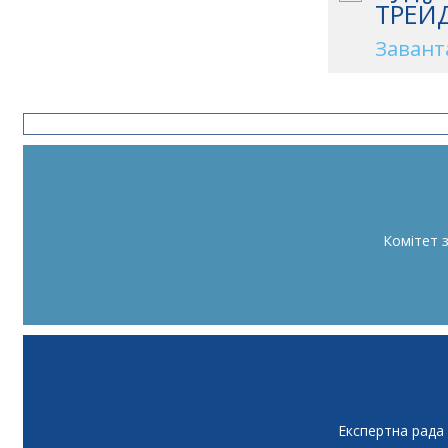
ТРЕЙД
Завант
Комітет 
Експертна рада