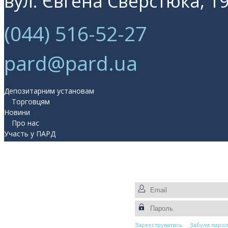
вул. Євгена Сверстюка, 19
(044) 516-52-27
pard@pard.ua
Депозитарним установам
Торговцям
Новини
Про нас
Участь у ПАРД
Прес-центр
Контакти
Зареєструватись
Забули парол