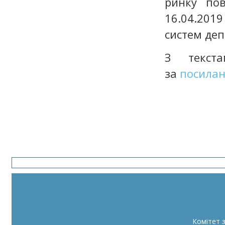
ринку по
16.04.201
систем деп
З текст
за
посила
Комітет 