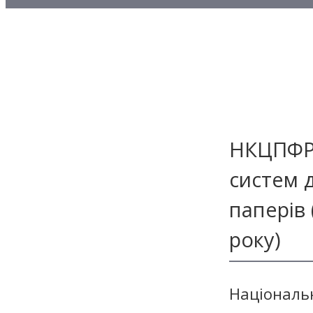
Методичні матеріали з то
Методичні матеріали з де
Методичні матеріали з ф
НКЦПФР 
систем 
паперів 
року)
Національ