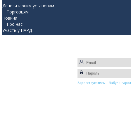
Депозитарним установам
Торговцям
Новини
Про нас
Участь у ПАРД
Прес-центр
Контакти
Зареєструватись
Забули парол