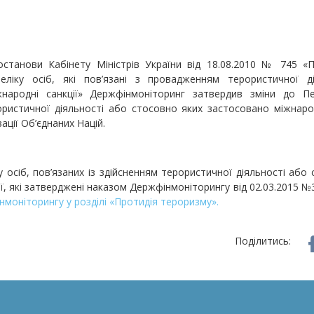
останови Кабінету Міністрів України від 18.08.2010 № 745 
еліку осіб, які пов’язані з провадженням терористичної 
народні санкції» Держфінмоніторинг затвердив зміни до Пер
ористичної діяльності або стосовно яких застосовано міжнарод
ації Об’єднаних Націй.
у осіб, пов’язаних із здійсненням терористичної діяльності аб
ії, які затверджені наказом Держфінмоніторингу від 02.03.2015 
нмоніторингу у розділі «Протидія тероризму».
Поділитись: