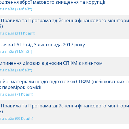
дження зброї масового знищення та корупції
и файл (7 Mбайт)
 Правила та Програма здійснення фінансового монітори
8)
и файл (311 Кбайт)
 заява FATF від 3 листопада 2017 року
и файл (3 Mбайт)
пинення ділових відносин СПФМ з клієнтом
и файл (3 Mбайт)
ійні матеріали щодо підготовки СПФМ (небінківських ф
 перевірок Комісії
и файл (71 Кбайт)
 Правила та Програма здійснення фінансового монітори
7)
и файл (99 Кбайт)