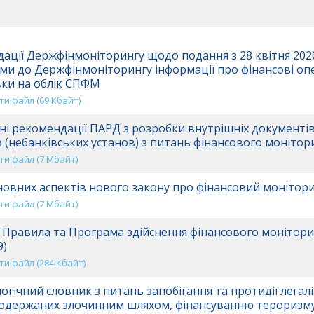
ації Держфінмоніторингу щодо подання з 28 квітня 202
ми до Держфінмоніторингу інформації про фінансові оп
ки на облік СПФМ
и файл (69 Кбайт)
і рекомендації ПАРД з розробки внутрішніх документі
в (небанківських установ) з питань фінансового монітори
и файл (7 Mбайт)
новних аспектів нового закону про фінансовий монітор
и файл (7 Mбайт)
 Правила та Програма здійснення фінансового монітори
9)
и файл (284 Кбайт)
огічний словник з питань запобігання та протидії легалі
 одержаних злочинним шляхом, фінансуванню тероризм