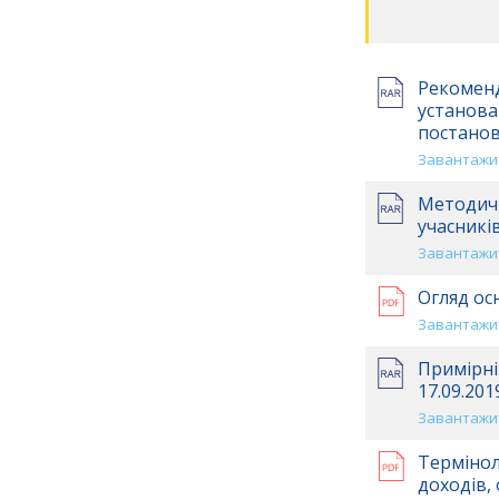
Рекоменд
установа
постанов
Завантажит
Методичн
учасникі
Завантажит
Огляд ос
Завантажит
Примірні
17.09.201
Завантажит
Термінол
доходів,