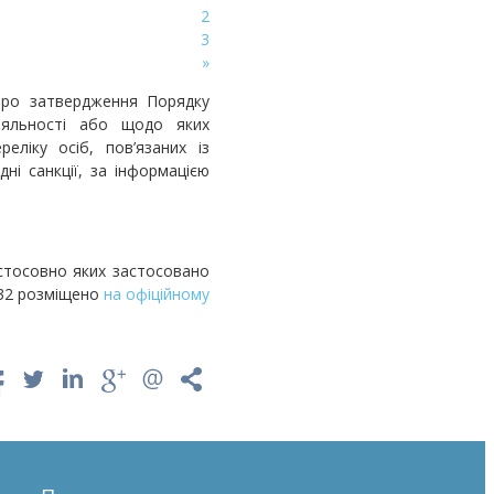
2
3
»
«Про затвердження Порядку
діяльності або щодо яких
еліку осіб, пов’язаних із
ні санкції, за інформацією
о стосовно яких застосовано
№32 розміщено
на офіційному