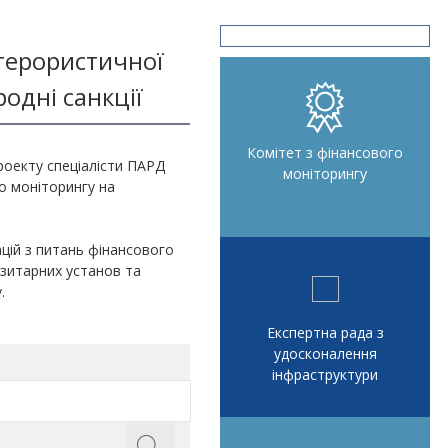
 терористичної
одні санкції
Комітет з фінансового
проекту спеціалісти ПАРД
моніторингу
о моніторингу на
ій з питань фінансового
озитарних установ та
.
Експертна рада з
удосконалення
інфраструктури