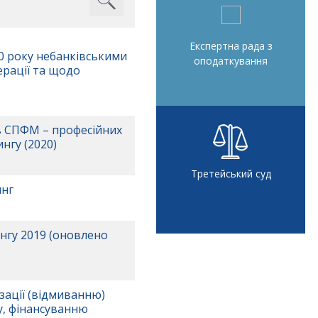
Експертна рада з
0 року небанківськими
оподаткування
ерації та щодо
в СПФМ – професійних
нгу (2020)
Третейський суд
инг
нгу 2019 (оновлено
зації (відмиванню)
у, фінансуванню