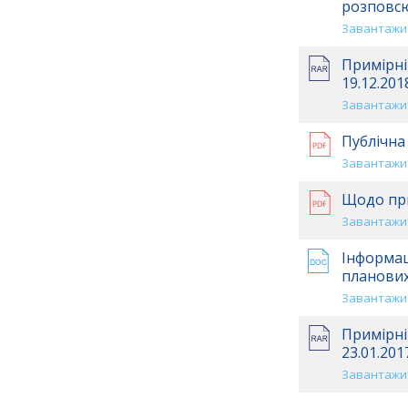
розповсю
Завантажит
Примірні
19.12.201
Завантажит
Публічна
Завантажит
Щодо при
Завантажит
Інформац
планових
Завантажит
Примірні
23.01.201
Завантажит