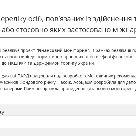
ереліку осіб, пов’язаних із здійснення
і або стосовно яких застосовано міжнар
 реалізує проект
Фінансовий моніторинг
. В рамках реалізації 
ть пропозиції до нормативно-правових актів в сфері фінансовог
 до НКЦПФР та Держфінмоніторингу України.
у фахівці ПАРД працювали над розробкою Методичних рекомендац
учасників фондового ринку. Також, Асоціація розробила для деп
и паперами Примірні правила проведення фінансовго моніторингу
ву