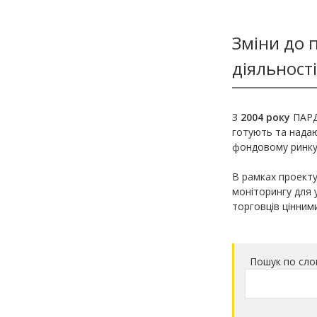
Методичні матеріали з фінмоніторингу
Зміни до п
діяльност
З
2004 року
ПАРД
готують та надаю
фондовому ринку
В рамках проект
моніторингу для 
торговців цінним
Пошук по сло