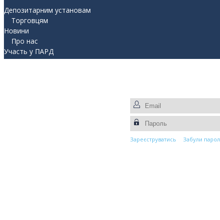
Депозитарним установам
Торговцям
Новини
Про нас
Участь у ПАРД
Прес-центр
Контакти
Зареєструватись
Забули парол