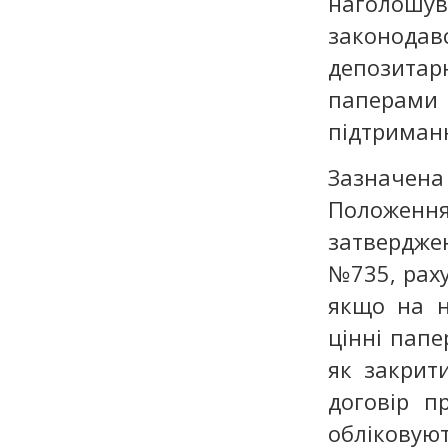
наголошув
законода
депозита
паперами
підтриманн
Зазначена
Положення
затвердже
№735, раху
якщо на н
цінні папе
як закрит
договір п
обліковуют