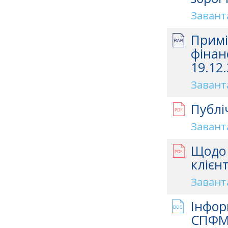
Завант
Примі
фінан
19.12.
Завант
Публі
Завант
Щодо 
клієн
Завант
Інфор
СПФМ 