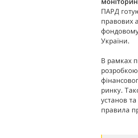
моніторин
ПАРД готую
правових а
фондовому
України.
В рамках 
розробкою
фінансовог
ринку. Так
установ та
правила п