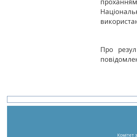
проханням
Націонал
використан
Про резу
повідомле
Комітет 