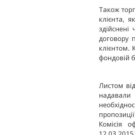
Також торг
клієнта, 
здійснені 
договору п
клієнтом. 
фондовій б
Листом ві
надавали
необхідн
пропозиції
Комісія 
12.03.20