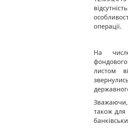
відсутніс
особливос
операції.
На числе
фондового
листом в
звернули
державного
Зважаючи,
також для 
банківсь