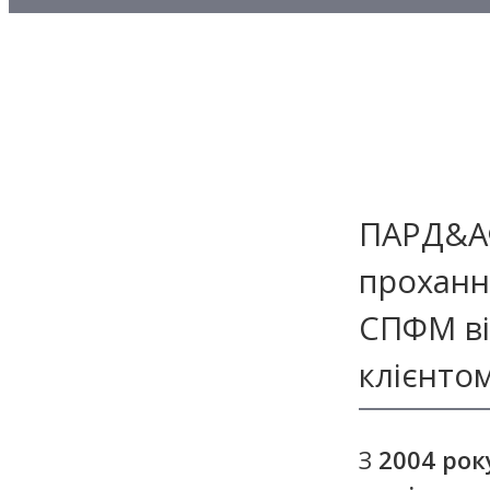
Методичні матеріали з то
Методичні матеріали з де
Методичні матеріали з ф
ПАРД&АФ
проханн
СПФМ ві
клієнто
З
2004 рок