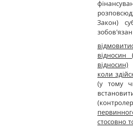
фінансу
розповсю
Закон) су
зобов'язан
відмовити
відносин 
відносин)
а
коли здійс
(у тому ч
встанови
(контроле
первинног
стосовно т