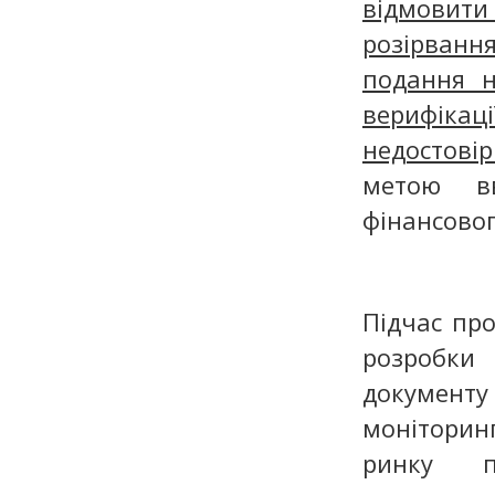
відмовити 
розірвання
подання н
верифікац
недостові
метою вв
фінансовог
Підчас пр
розробки
документ
монітори
ринку п