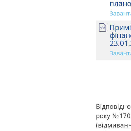
плано
Завант
Примі
фінан
23.01.
Завант
Відповідно
року №1702
(відмиван