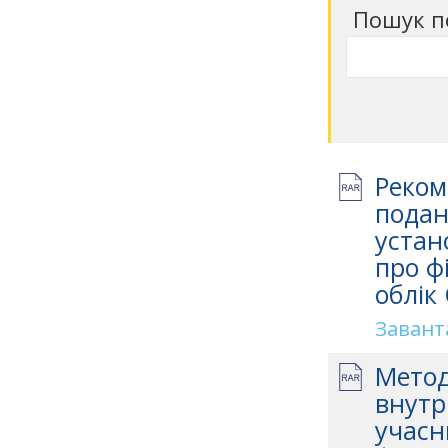
Пошук п
Реком
подан
устан
про ф
облік
Завант
Метод
внутр
учасн