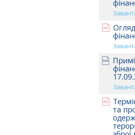
фінан
Завант
Огляд
фінан
Завант
Примі
фінан
17.09.
Завант
Термі
та про
одерж
терор
зброї