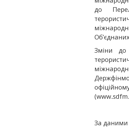
міжнародні
до Перел
терористич
міжнародні
Об’єднаних
Зміни до 
терористич
міжнарод
Держфінмо
офіційн
(www.sdfm
За даним