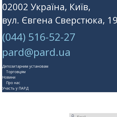
02002 Україна, Київ,
вул. Євгена Сверстюка, 19
(044) 516-52-27
pard@pard.ua
Депозитарним установам
Торговцям
Новини
Про нас
Участь у ПАРД
Прес-центр
Контакти