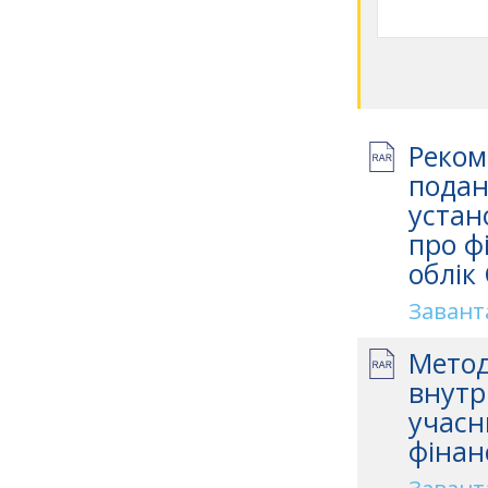
Реком
подан
устан
про ф
облік
Завант
Метод
внутр
учасн
фінан