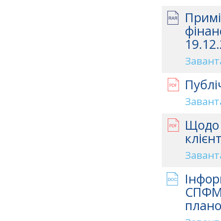
Примі
фінан
19.12.
Завант
Публі
Завант
Щодо 
клієн
Завант
Інфор
СПФМ 
плано