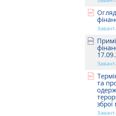
Завант
Огляд
фінан
Завант
Примі
фінан
17.09.
Завант
Термі
та про
одерж
терор
зброї
Завант