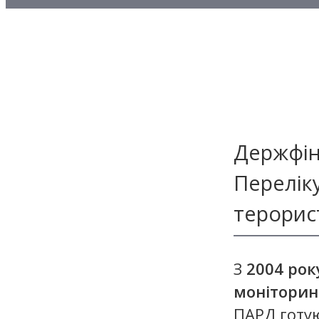
Методичні матеріали з то
Методичні матеріали з де
Методичні матеріали з ф
Держфін
Переліку
терорис
З
2004 рок
моніторин
ПАРД готую