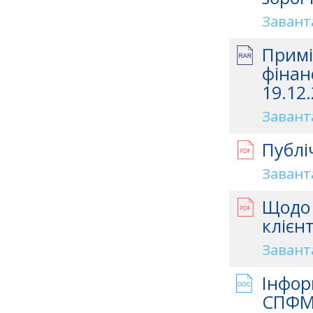
Завант
Примі
фінан
19.12.
Завант
Публі
Завант
Щодо 
клієн
Завант
Інфор
СПФМ 