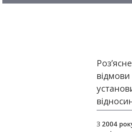
Методичні матеріали з то
Методичні матеріали з де
Методичні матеріали з ф
Роз’ясн
відмови
установи
відноси
З
2004 рок