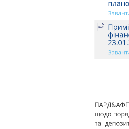
плано
Завант
Примі
фінан
23.01.
Завант
ПАРД&АФП 
щодо поря
та депози