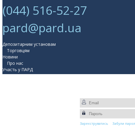
(044) 516-52-27
pard@pard.ua
Депозитарним установам
Торговцям
Новини
Про нас
Участь у ПАРД
Прес-центр
Контакти
Зареєструватись
Забули парол