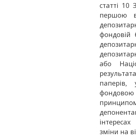
статті 10
першою ві
депозитар
фондовій 
депозита
депозитар
або Наці
результат
паперів,
фондовою
принципом
депонента
інтересах
зміни на в