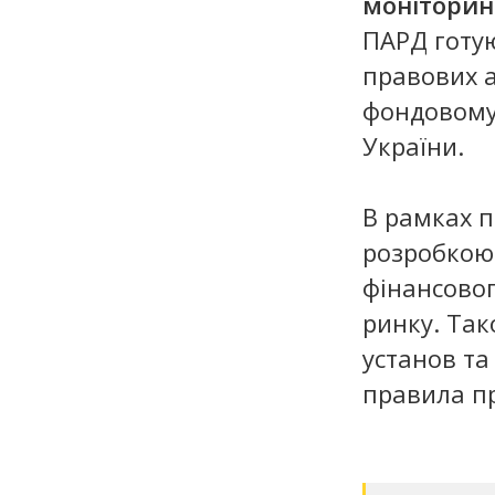
моніторин
ПАРД готую
правових а
фондовому
України.
В рамках 
розробкою
фінансовог
ринку. Так
установ та
правила п