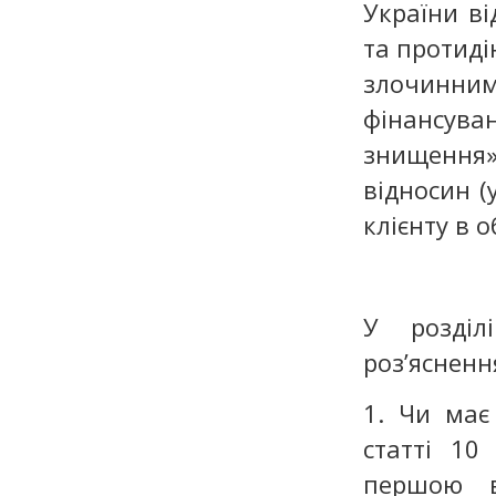
України ві
та протиді
злочинни
фінансув
знищення
відносин (
клієнту в 
У розділ
роз’яснен
1. Чи має
статті 10
першою ві