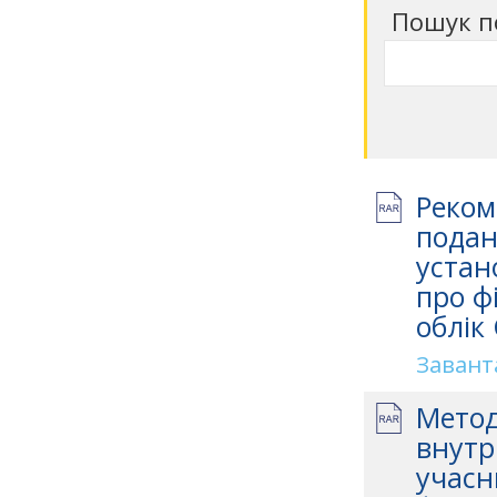
Пошук п
Реком
подан
устан
про ф
облік
Завант
Метод
внутр
учасн