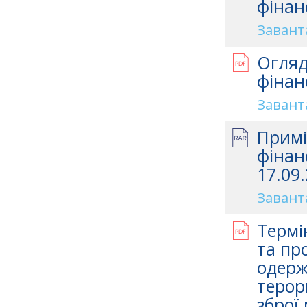
фінан
Завант
Огляд
фінан
Завант
Примі
фінан
17.09.
Завант
Термі
та про
одерж
терор
зброї