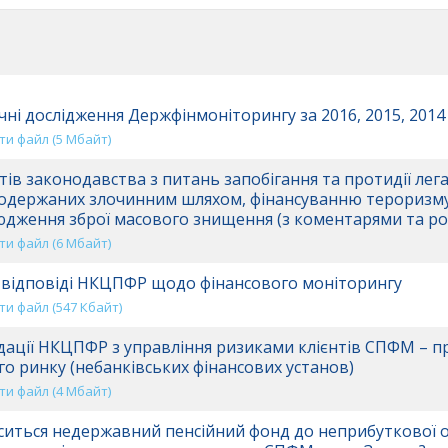
чні дослідження Держфінмоніторингу за 2016, 2015, 2014
и файл (5 Mбайт)
ктів законодавства з питань запобігання та протидії лег
 одержаних злочинним шляхом, фінансуванню тероризм
дження зброї масового знищення (з коментарями та ро
и файл (6 Mбайт)
відповіді НКЦПФР щодо фінансового моніторингу
и файл (547 Кбайт)
ації НКЦПФР з управління ризиками клієнтів СПФМ – п
о ринку (небанківських фінансових установ)
и файл (4 Mбайт)
ситься недержавний пенсійний фонд до неприбуткової ор