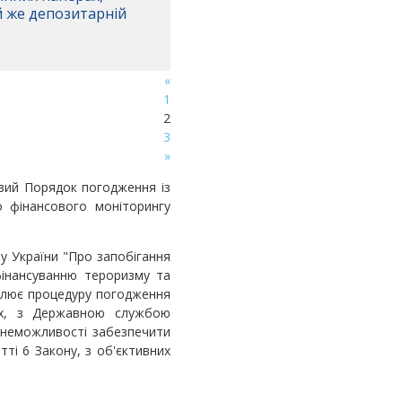
ій же депозитарній
«
1
2
3
»
овий Порядок погодження із
 фінансового моніторингу
ну України "Про запобігання
фінансуванню тероризму та
овлює процедуру погодження
них, з Державною службою
і неможливості забезпечити
тті 6 Закону, з об'єктивних