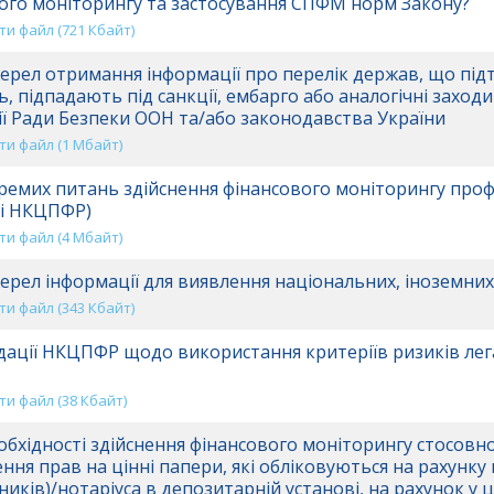
ого моніторингу та застосування СПФМ норм Закону?
и файл (721 Кбайт)
рел отримання інформації про перелік держав, що пі
ь, підпадають під санкції, ембарго або аналогічні заход
ї Ради Безпеки ООН та/або законодавства України
и файл (1 Mбайт)
емих питань здійснення фінансового моніторингу про
ді НКЦПФР)
и файл (4 Mбайт)
рел інформації для виявлення національних, іноземних 
и файл (343 Кбайт)
ації НКЦПФР щодо використання критеріїв ризиків лега
и файл (38 Кбайт)
бхідності здійснення фінансового моніторингу стосовно
ння прав на цінні папери, які обліковуються на рахунку
ників)/нотаріуса в депозитарній установі, на рахунок у 