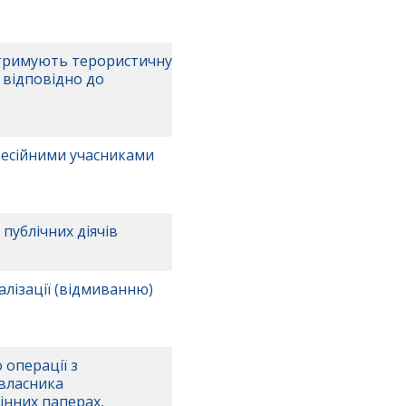
дтримують терористичну
и відповідно до
фесійними учасниками
публічних діячів
лізації (відмиванню)
 операції з
 власника
цінних паперах,