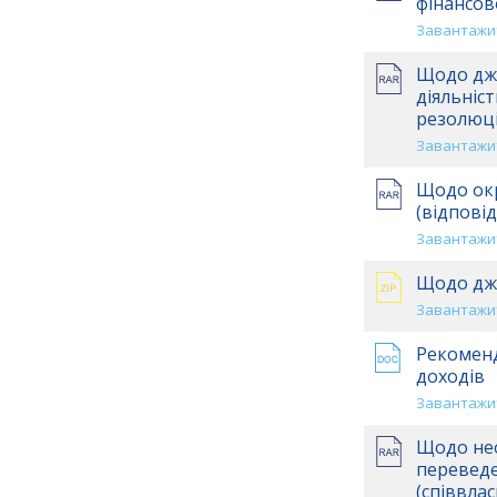
фінансов
Завантажит
Щодо дже
діяльніст
резолюці
Завантажит
Щодо окр
(відпові
Завантажит
Щодо дже
Завантажит
Рекоменд
доходів
Завантажит
Щодо нео
переведе
(співвлас