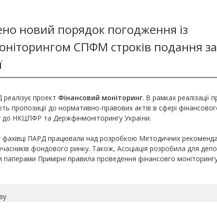
но новий порядок погодження із
ніторингом СПФМ строків подання за
ї
 реалізує проект
Фінансовий моніторинг
. В рамках реалізації 
ть пропозиції до нормативно-правових актів в сфері фінансовог
 до НКЦПФР та Держфінмоніторингу України.
у фахівці ПАРД працювали над розробкою Методичних рекомендац
учасників фондового ринку. Також, Асоціація розробила для деп
и паперами Примірні правила проведення фінансовго моніторингу
ву