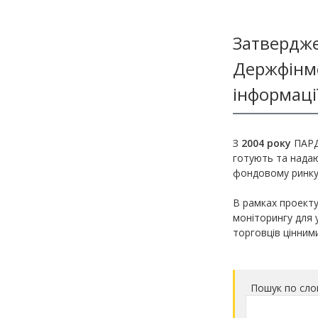
Методичні матеріали з фінмоніторингу
Затвердже
Держфінмо
інформаці
З
2004 року
ПАРД
готують та надаю
фондовому ринку
В рамках проект
моніторингу для 
торговців цінним
Пошук по сло