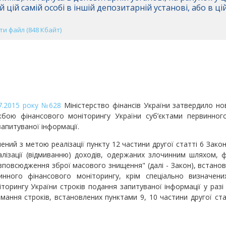
 цій самій особі в іншій депозитарній установі, або в ц
и файл (848 Кбайт)
07.2015 року №628
Міністерство фінансів України затвердило н
ою фінансового моніторингу України суб’єктами первинного
запитуваної інформації.
ний з метою реалізації пункту 12 частини другої статті 6 Зако
алізації (відмиванню) доходів, одержаних злочинним шляхом, 
зповсюдження зброї масового знищення" (далі - Закон), встан
винного фінансового моніторингу, крім спеціально визначе
торингу України строків подання запитуваної інформації у раз
мання строків, встановлених пунктами 9, 10 частини другої ста