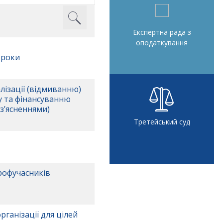
Експертна рада з
оподаткування
 роки
алізації (відмиванню)
у та фінансуванню
з’ясненнями)
Третейський суд
рофучасників
ганізації для цілей