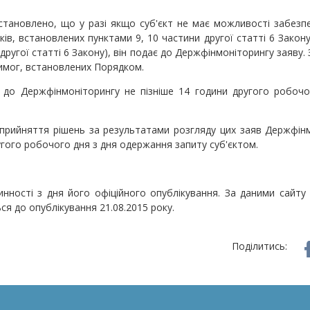
становлено, що у разі якщо суб'єкт не має можливості забезп
ів, встановлених пунктами 9, 10 частини другої статті 6 Закону
другої статті 6 Закону), він подає до Держфінмоніторингу заяву.
имог, встановлених Порядком.
 до Держфінмоніторингу не пізніше 14 години другого робоч
 прийняття рішень за результатами розгляду цих заяв Держфін
угого робочого дня з дня одержання запиту суб'єктом.
нності з дня його офіційного опублікування. За даними сайту 
ся до опублікування 21.08.2015 року.
Поділитись: