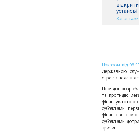
відкритий
установі
Завантажит
Наказом від 08.
Державною служб
строків подання 
Порядок розробле
та протидію лег
фінансуванню ро
суб'єктами пер
фінансового моні
суб'єктами дотри
причин.