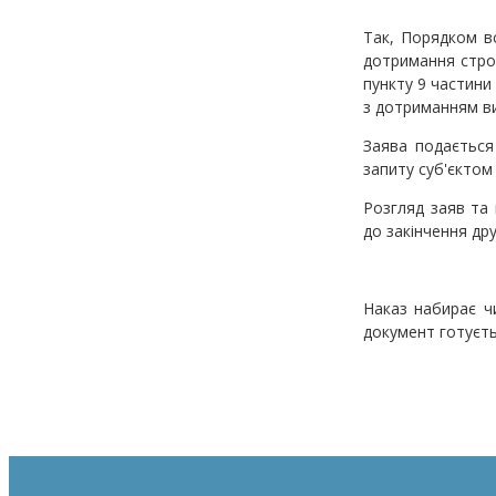
Так, Порядком в
дотримання строк
пункту 9 частини 
з дотриманням в
Заява подається
запиту суб'єктом
Розгляд заяв та
до закінчення др
Наказ набирає чи
документ готуєть