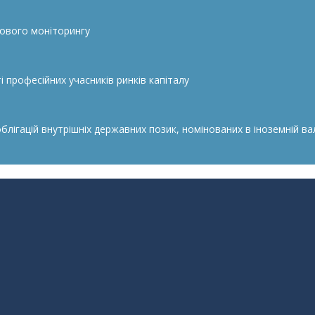
сового моніторингу
 професійних учасників ринків капіталу
гацій внутрішніх державних позик, номінованих в іноземній валю