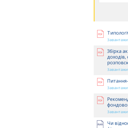
Типологі
Завантажит
Збірка а
доходів,
розповсю
Завантажит
Питання-
Завантажит
Рекоменд
фондовог
Завантажит
Чи відно