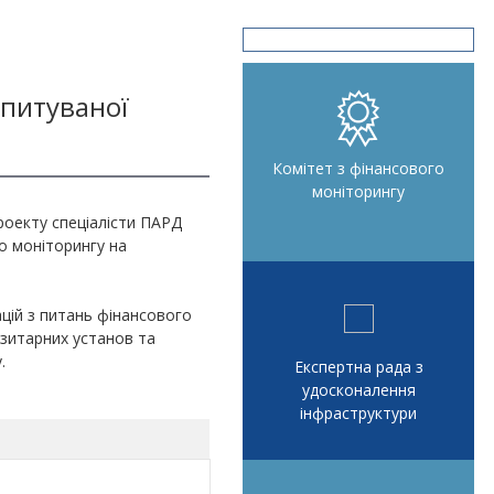
питуваної
Комітет з фінансового
моніторингу
проекту спеціалісти ПАРД
о моніторингу на
ій з питань фінансового
озитарних установ та
.
Експертна рада з
удосконалення
інфраструктури