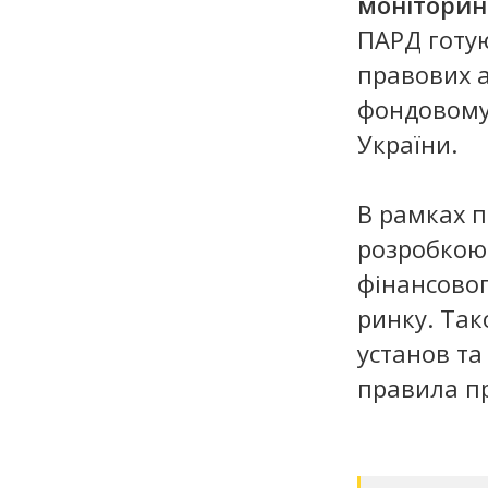
моніторин
ПАРД готую
правових а
фондовому
України.
В рамках 
розробкою
фінансовог
ринку. Так
установ та
правила п