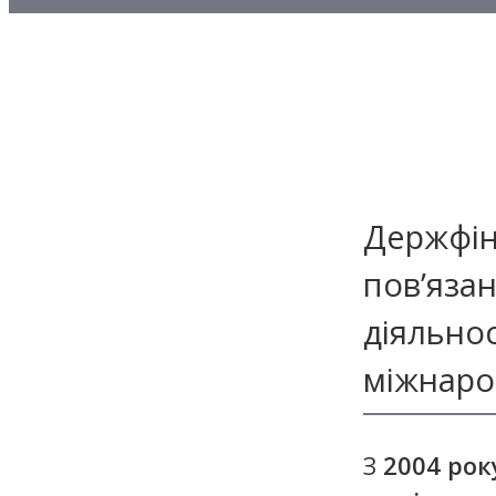
Методичні матеріали з то
Методичні матеріали з де
Методичні матеріали з ф
Держфін
пов’язан
діяльно
міжнарод
З
2004 рок