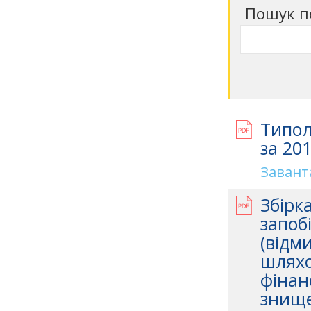
Пошук п
Типол
за 201
Завант
Збірк
запобі
(відм
шляхо
фінан
знище