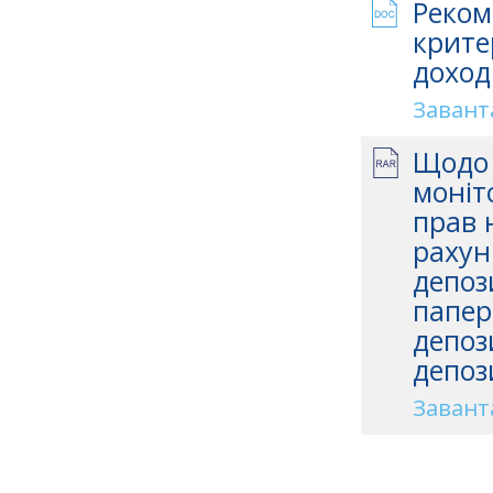
Реком
крите
доход
Завант
Щодо 
моніт
прав 
рахун
депоз
папер
депоз
депоз
Завант