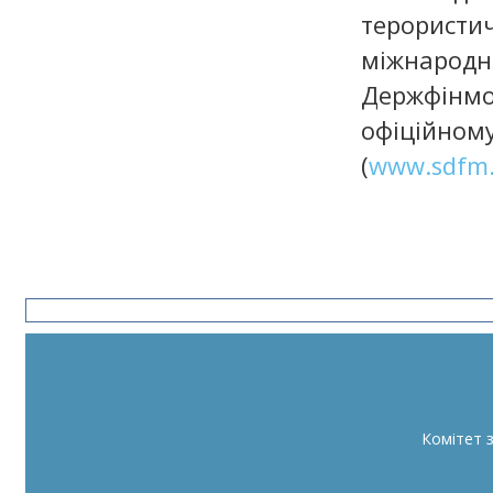
терористич
міжнарод
Держфінмо
офіційн
(
www.sdfm.
Комітет 