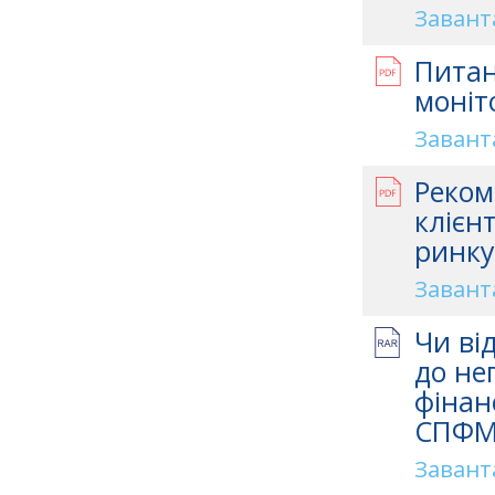
Завант
Питан
моніт
Завант
Реком
клієн
ринку
Завант
Чи ві
до не
фінан
СПФМ 
Завант