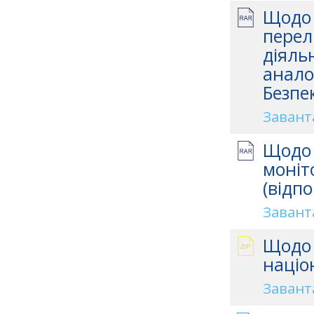
Щодо 
перел
діяль
анало
Безпе
Завант
Щодо 
моніт
(відп
Завант
Щодо 
націо
Завант