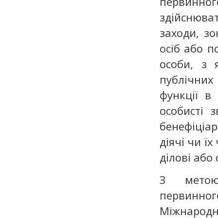
первинно
здійснюва
заходи, зо
осіб або п
особи, з 
публічних
функції в
особисті 
бенефіціа
діячі чи їх
ділові або 
З метою 
первинног
Міжнародн