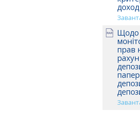
доход
Завант
Щодо 
моніт
прав 
рахун
депоз
папер
депоз
депоз
Завант