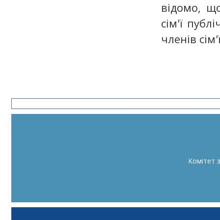
відомо, щ
сім'ї публ
членів сім'
Комітет 