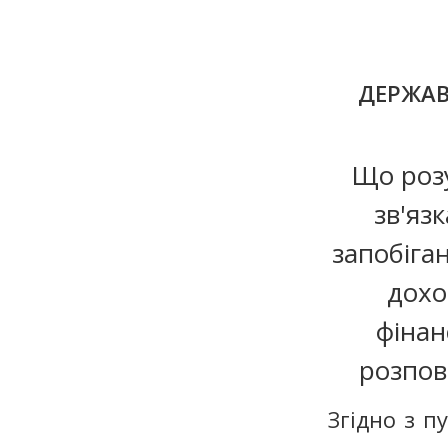
ДЕРЖАВ
Що розу
зв'яз
запобіга
дохо
фінан
розпов
Згідно з п