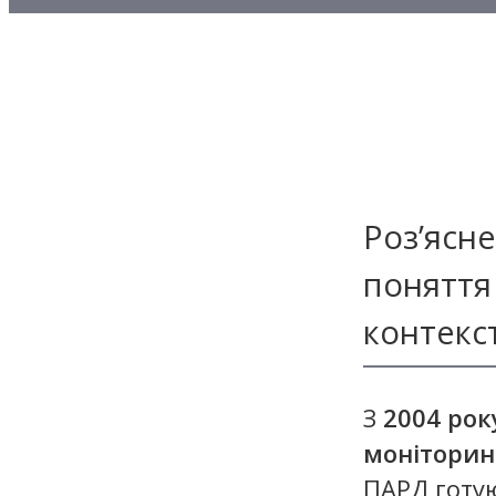
Методичні матеріали з то
Методичні матеріали з де
Методичні матеріали з ф
Роз’ясн
поняття 
контекс
З
2004 рок
моніторин
ПАРД готую