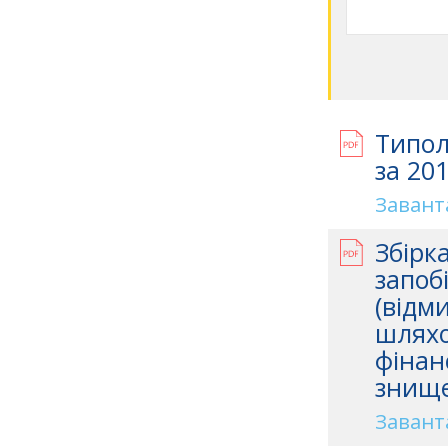
Типол
за 201
Завант
Збірк
запобі
(відм
шляхо
фінан
знище
Завант