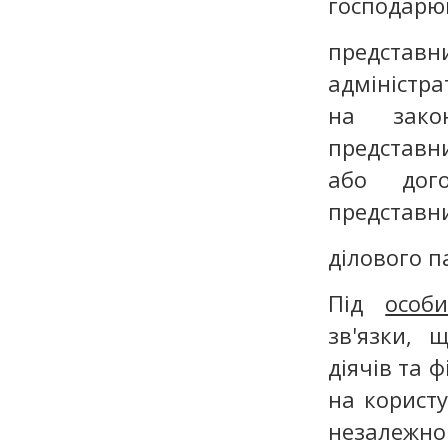
господарю
представн
адміністра
на закон
представн
або дого
представн
ділового п
Під
особ
зв'язки, 
діячів та 
на користу
незалежн