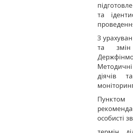
підготовл
та іденти
проведення
З урахува
та змін
Держфінмо
Методичн
діячів т
моніторинг
Пунктом 
рекоменда
особисті зв
термін
ді