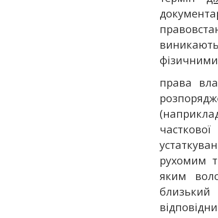
докуме
правовст
виникают
фізичними 
права вла
розпорядж
(наприклад
часткової
устаткув
рухомим т
яким воло
близький
відповідн