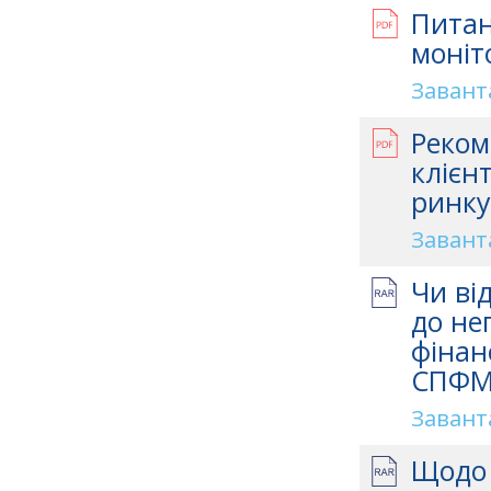
Питан
моніт
Завант
Реком
клієн
ринку
Завант
Чи ві
до не
фінан
СПФМ 
Завант
Щодо 