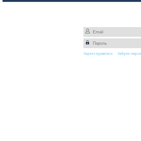
Прес-центр
Контакти
Зареєструватись
Забули парол