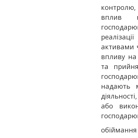
контролю,
вплив н
господарю
реалізаці
активами 
впливу на
та прийня
господарю
надають м
діяльност
або викон
господарю
обіймання 