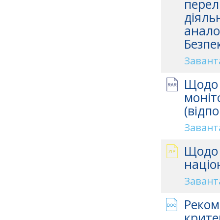
перел
діяль
анало
Безпе
Завант
Щодо 
моніт
(відп
Завант
Щодо 
націо
Завант
Реком
крите