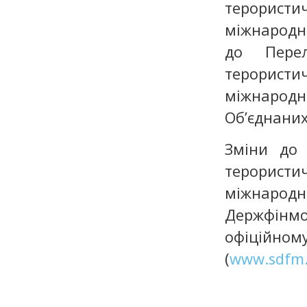
терористи
міжнародні
до Перел
терористич
міжнародні
Об’єднаних
Зміни до 
терористич
міжнарод
Держфінмо
офіційн
(
www.sdfm.