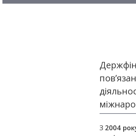
Методичні матеріали з то
Методичні матеріали з де
Методичні матеріали з ф
Держфін
пов’язан
діяльно
міжнарод
З
2004 рок