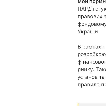
моніторин
ПАРД готую
правових а
фондовому
України.
В рамках 
розробкою
фінансовог
ринку. Так
установ та
правила п