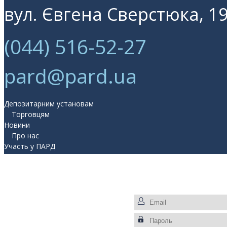
вул. Євгена Сверстюка, 19
(044) 516-52-27
pard@pard.ua
Депозитарним установам
Торговцям
Новини
Про нас
Участь у ПАРД
Прес-центр
Контакти