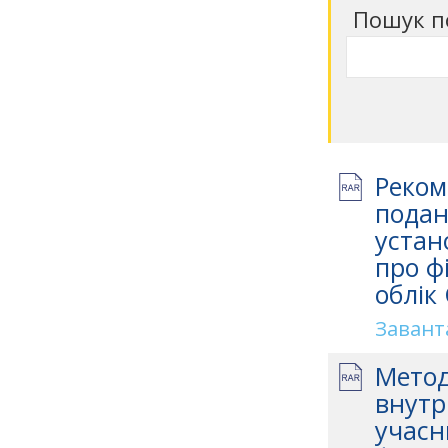
Пошук п
Реком
подан
устан
про ф
облік
Завант
Метод
внутр
учасн