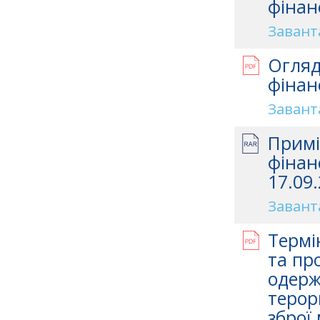
фінан
Завант
Огляд
фінан
Завант
Примі
фінан
17.09.
Завант
Термі
та про
одерж
терор
зброї