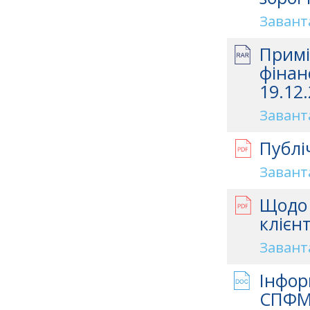
Завант
Примі
фінан
19.12.
Завант
Публі
Завант
Щодо 
клієн
Завант
Інфор
СПФМ 