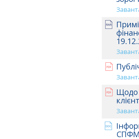
Завант
Примі
фінан
19.12.
Завант
Публі
Завант
Щодо 
клієн
Завант
Інфор
СПФМ 