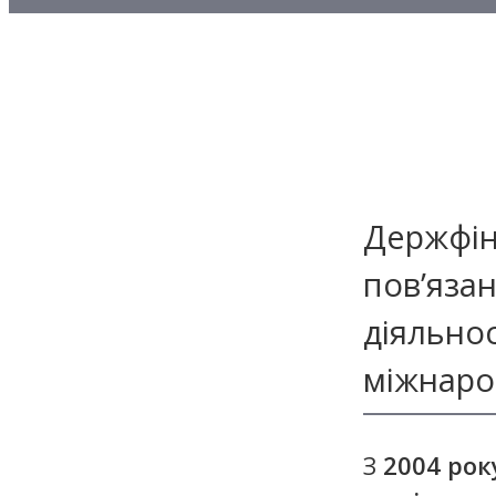
Методичні матеріали з то
Методичні матеріали з де
Методичні матеріали з ф
Держфін
пов’язан
діяльно
міжнарод
З
2004 рок