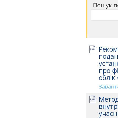
Пошук п
Реком
подан
устан
про ф
облік
Завант
Метод
внутр
учасн