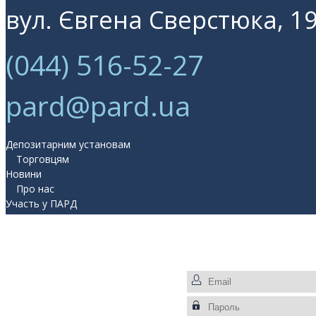
вул. Євгена Сверстюка, 19
(044) 516-52-27
pard@pard.ua
Депозитарним установам
Торговцям
Новини
Про нас
Участь у ПАРД
Прес-центр
Контакти