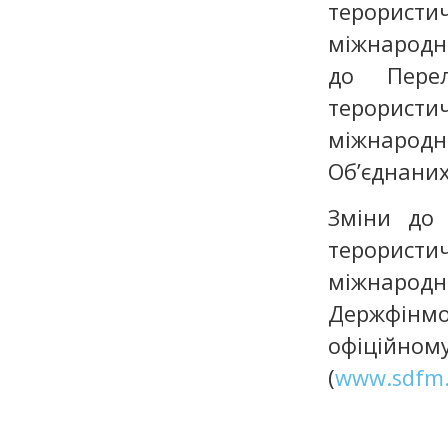
терористи
міжнародні
до Перел
терористич
міжнародні
Об’єднаних
Зміни до 
терористич
міжнарод
Держфінмо
офіційн
(
www.sdfm.