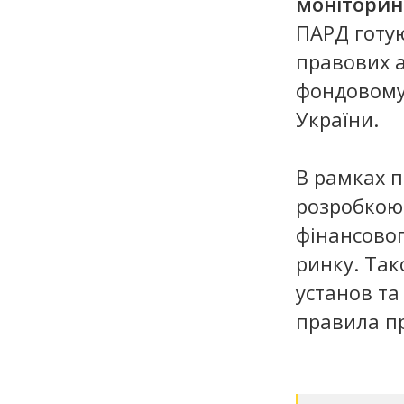
моніторин
ПАРД готую
правових а
фондовому
України.
В рамках 
розробкою
фінансовог
ринку. Так
установ та
правила п