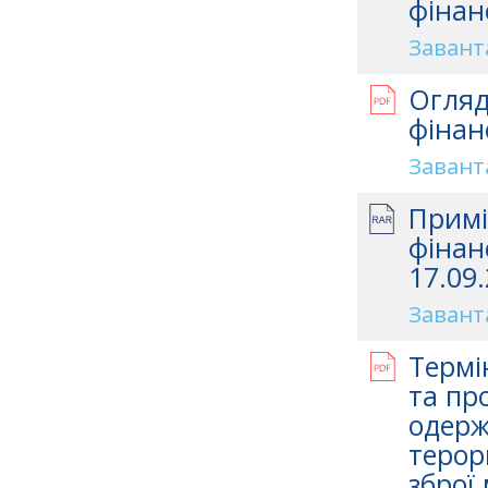
фінан
Завант
Огляд
фінан
Завант
Примі
фінан
17.09.
Завант
Термі
та про
одерж
терор
зброї