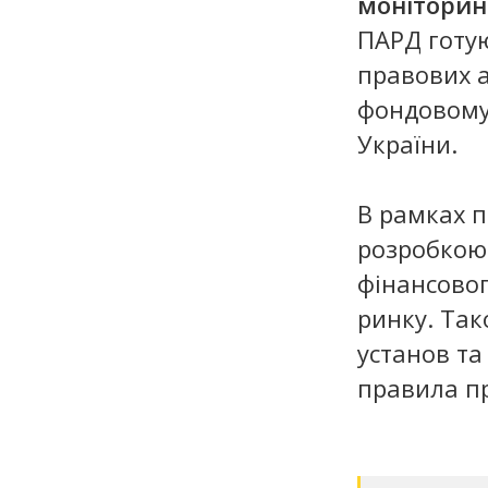
моніторин
ПАРД готую
правових а
фондовому
України.
В рамках 
розробкою
фінансовог
ринку. Так
установ та
правила п