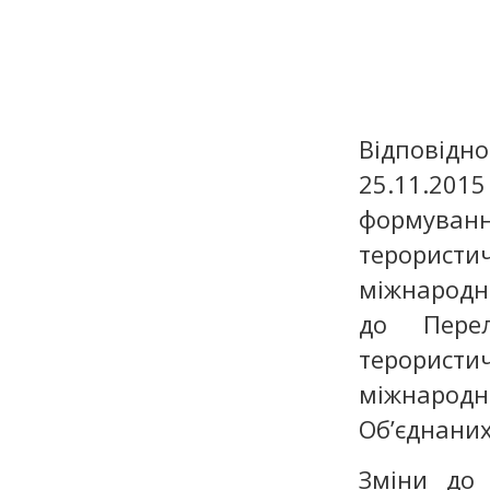
Відповідно
25.11.2
формуванн
терористи
міжнародні
до Перел
терористич
міжнародні
Об’єднаних
Зміни до 