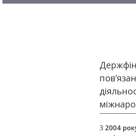
Методичні матеріали з то
Методичні матеріали з де
Методичні матеріали з ф
Держфін
пов’язан
діяльно
міжнарод
З
2004 рок