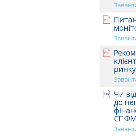
Завант
Питан
моніт
Завант
Реком
клієн
ринку
Завант
Чи ві
до не
фінан
СПФМ 
Завант