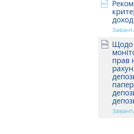
Реком
крите
доход
Завант
Щодо 
моніт
прав 
рахун
депоз
папер
депоз
депоз
Завант