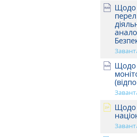
Щодо 
перел
діяль
анало
Безпе
Завант
Щодо 
моніт
(відп
Завант
Щодо 
націо
Завант