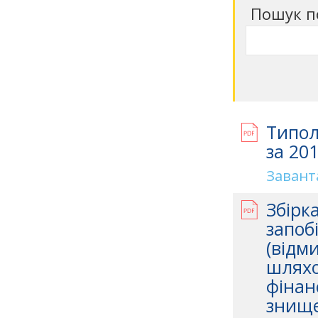
Пошук п
Типол
за 201
Завант
Збірк
запобі
(відм
шляхо
фінан
знище