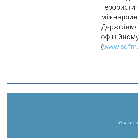
терористич
міжнарод
Держфінмо
офіційн
(
www.sdfm.
Комітет 