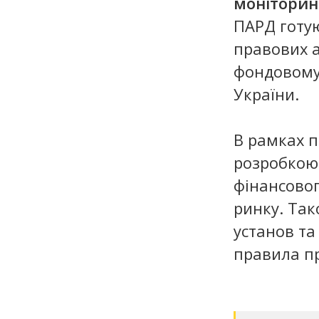
моніторин
ПАРД готую
правових а
фондовому
України.
В рамках 
розробкою
фінансовог
ринку. Так
установ та
правила п