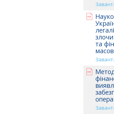
Завант
Науко
Украї
легал
злочи
та фі
масов
Завант
Метод
фінан
виявл
забез
опера
Завант