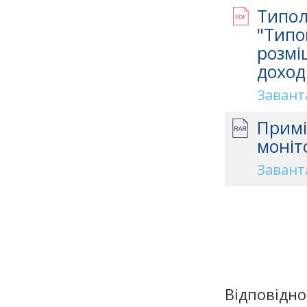
Типол
"Типо
розмі
доход
Завант
Примі
моніт
Завант
Відповідно