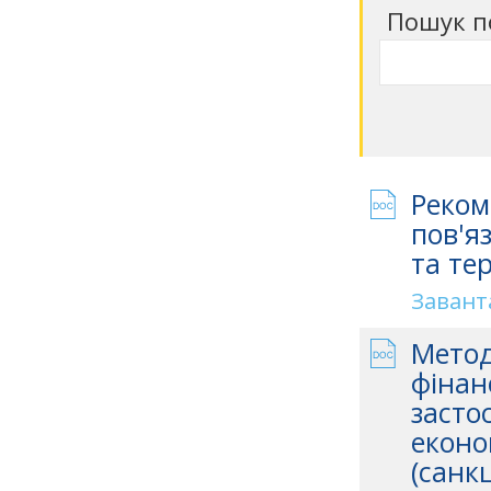
Пошук п
Реком
пов'я
та те
Завант
Метод
фінан
засто
еконо
(санкц