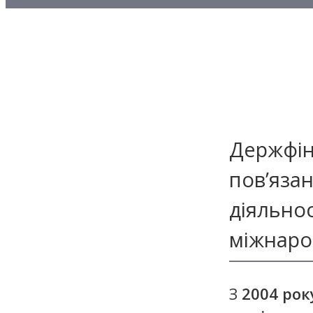
Методичні матеріали з то
Методичні матеріали з де
Методичні матеріали з ф
Держфін
пов’язан
діяльно
міжнарод
З
2004 рок