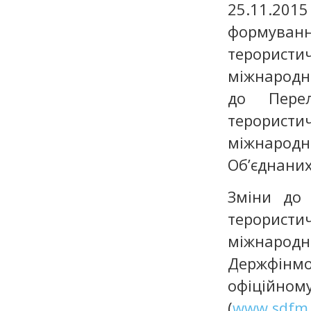
25.11.2
формуванн
терористи
міжнародні
до Перел
терористич
міжнародні
Об’єднаних
Зміни до 
терористич
міжнарод
Держфінмо
офіційн
(
www.sdfm.