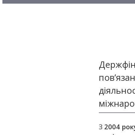
Методичні матеріали з то
Методичні матеріали з де
Методичні матеріали з ф
Держфін
пов’яза
діяльно
міжнарод
З
2004 рок