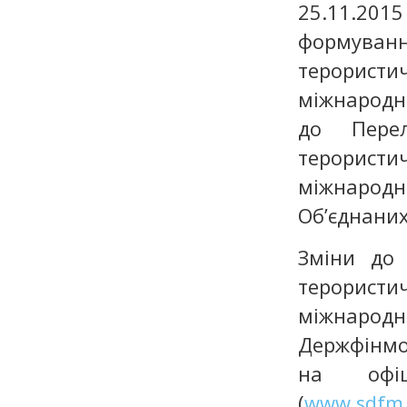
25.11.2
формуванн
терористи
міжнародні
до Перел
терористич
міжнародні
Об’єднаних
Зміни до 
терористич
міжнарод
Держфінмо
на офіці
(
www.sdfm.