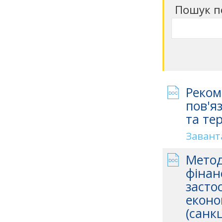
Пошук п
Реком
пов'я
та те
Завант
Метод
фінан
засто
еконо
(санкц