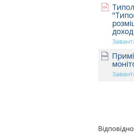
Типол
"Типо
розмі
доход
Завант
Примі
моніт
Завант
Відповідно