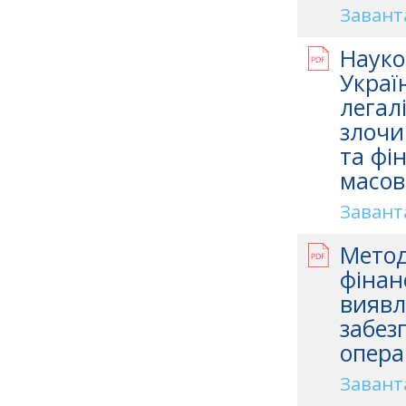
Завант
Науко
Украї
легал
злочи
та фі
масов
Завант
Метод
фінан
виявл
забез
опера
Завант