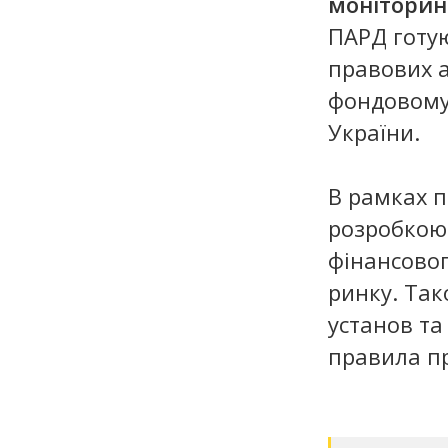
моніторин
ПАРД готую
правових а
фондовому
України.
В рамках 
розробкою
фінансовог
ринку. Так
установ та
правила п