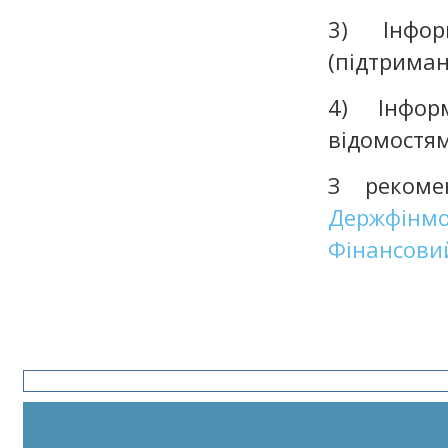
3) Інфор
(підтриман
4) Інфор
відомостям
З реком
Держфінмо
Фінансови