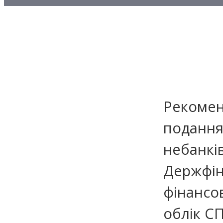
Методичні матеріали з то
Методичні матеріали з де
Методичні матеріали з ф
Рекомен
подання 
небанкі
Держфін
фінансо
облік 