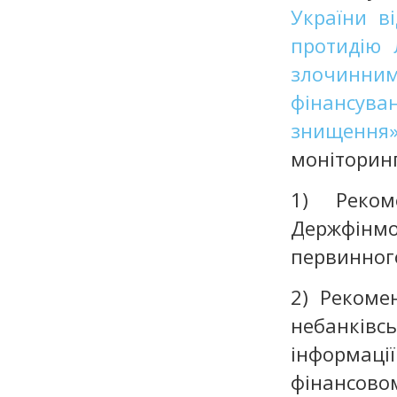
України в
протидію 
злочинни
фінансув
знищення
моніторинг
1) Реком
Держфінмо
первинного
2) Рекоме
небанків
інформаці
фінансово