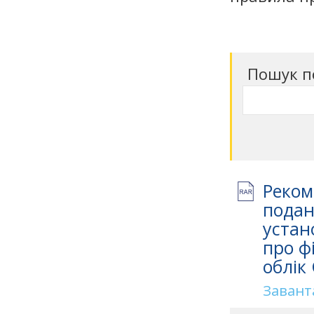
Пошук п
Реком
подан
устан
про ф
облік
Завант