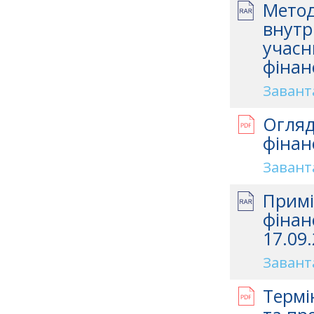
Метод
внутр
учасн
фінан
Завант
Огляд
фінан
Завант
Примі
фінан
17.09.
Завант
Термі