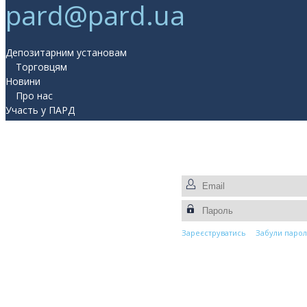
pard@pard.ua
Депозитарним установам
Торговцям
Новини
Про нас
Участь у ПАРД
Прес-центр
Контакти
Зареєструватись
Забули парол