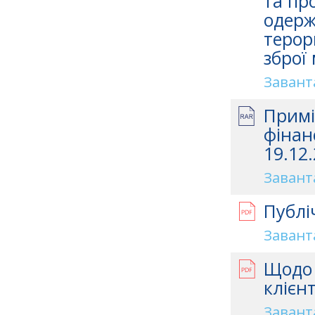
та про
одерж
терор
зброї
Завант
Примі
фінан
19.12.
Завант
Публі
Завант
Щодо 
клієн
Завант