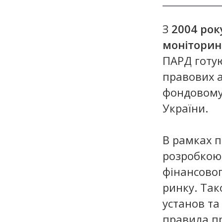
З
2004 рок
моніторин
ПАРД готую
правових а
фондовому
України.
В рамках 
розробкою
фінансовог
ринку. Так
установ та
правила п