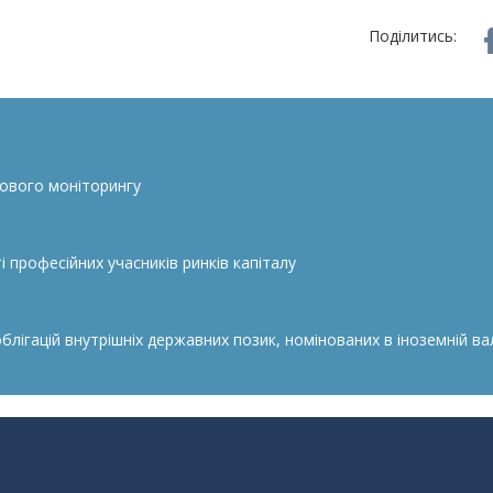
Поділитись:
сового моніторингу
 професійних учасників ринків капіталу
гацій внутрішніх державних позик, номінованих в іноземній валю