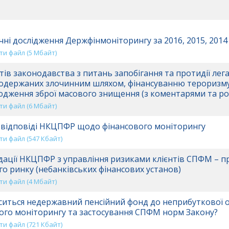
чні дослідження Держфінмоніторингу за 2016, 2015, 2014
и файл (5 Mбайт)
ктів законодавства з питань запобігання та протидії лег
 одержаних злочинним шляхом, фінансуванню тероризм
дження зброї масового знищення (з коментарями та ро
и файл (6 Mбайт)
відповіді НКЦПФР щодо фінансового моніторингу
и файл (547 Кбайт)
ації НКЦПФР з управління ризиками клієнтів СПФМ – п
о ринку (небанківських фінансових установ)
и файл (4 Mбайт)
ситься недержавний пенсійний фонд до неприбуткової ор
ого моніторингу та застосування СПФМ норм Закону?
и файл (721 Кбайт)