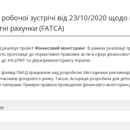
 робочої зустрічі від 23/10/2020 щодо
тні рахунки (FATCA)
 реалізує проект
Фінансовий моніторинг
. В рамках реалізації 
ть пропозиції до нормативно-правових актів в сфері фінансовог
 до НКЦПФР та Держфінмоніторингу України.
у фахівці ПАРД працювали над розробкою Методичних рекомендац
учасників фондового ринку. Також, Асоціація розробила для деп
и паперами Примірні правила проведення фінансовго моніторингу
ву