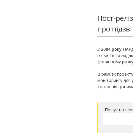
Методичні матеріали з фінмоніторингу
Пост-реліз
про підзві
З
2004 року
ПАРД
готують та надаю
фондовому ринку
В рамках проект
моніторингу для 
торговців цінним
Пошук по сло