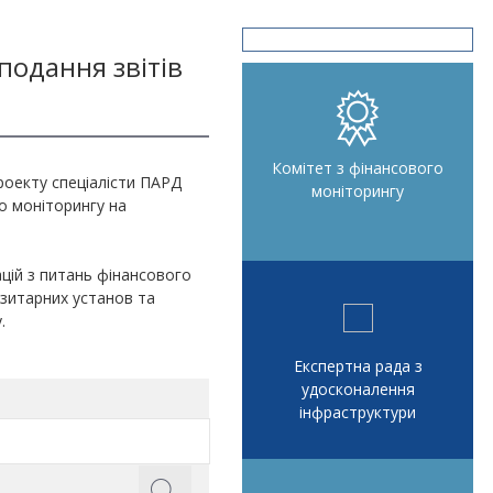
 подання звітів
Комітет з фінансового
проекту спеціалісти ПАРД
моніторингу
о моніторингу на
ій з питань фінансового
озитарних установ та
.
Експертна рада з
удосконалення
інфраструктури