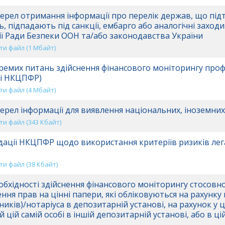
рел отримання інформації про перелік держав, що пі
ь, підпадають під санкції, ембарго або аналогічні заход
ї Ради Безпеки ООН та/або законодавства України
и файл (1 Mбайт)
емих питань здійснення фінансового моніторингу про
ді НКЦПФР)
и файл (4 Mбайт)
рел інформації для виявлення національних, іноземних 
и файл (343 Кбайт)
ації НКЦПФР щодо використання критеріїв ризиків лега
и файл (38 Кбайт)
бхідності здійснення фінансового моніторингу стосовно
ння прав на цінні папери, які обліковуються на рахунку
ників)/нотаріуса в депозитарній установі, на рахунок у 
 цій самій особі в іншій депозитарній установі, або в ц