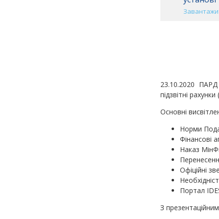
Завантажит
23.10.2020 ПАР
підзвітні рахунки
Основні висвітлен
Норми Пода
Фінансові 
Наказ МінФі
Перенесення
Офіційні з
Необхідніст
Портал IDES
З презентаційни