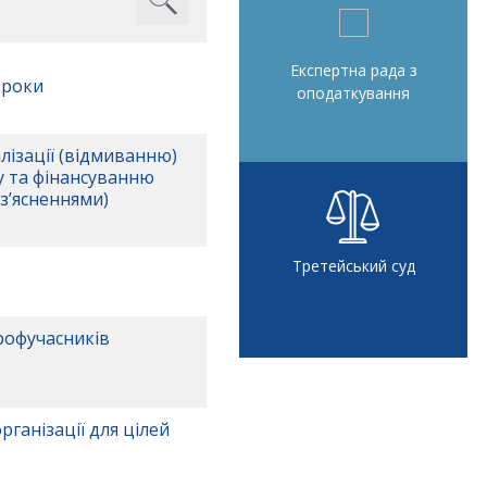
Експертна рада з
 роки
оподаткування
алізації (відмиванню)
у та фінансуванню
з’ясненнями)
Третейський суд
рофучасників
ганізації для цілей