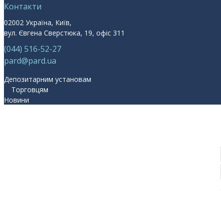
Контакти
02002 Україна, Київ,
вул. Євгена Сверстюка, 19, офіс 311
(044) 516-52-27
pard@pard.ua
Депозитарним установам
Торговцям
Новини
Про нас
Участь у ПАРД
Прес-центр
Контакти