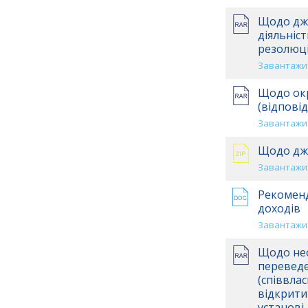
Щодо дже
діяльніст
резолюці
Завантажит
Щодо окр
(відпові
Завантажит
Щодо дже
Завантажит
Рекоменд
доходів
Завантажит
Щодо нео
переведе
(співвлас
відкритий
установі