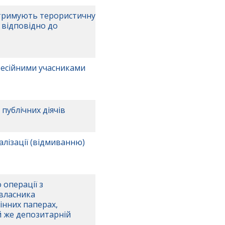
дтримують терористичну
и відповідно до
фесійними учасниками
публічних діячів
лізації (відмиванню)
 операції з
 власника
цінних паперах,
ій же депозитарній