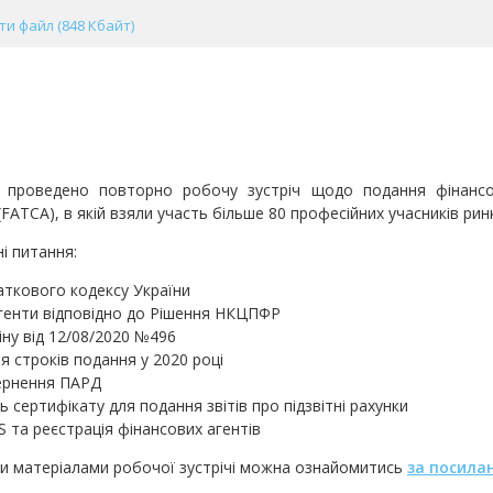
и файл (848 Кбайт)
Д проведено повторно робочу зустріч щодо подання фінансо
 (FATCA), в якій взяли участь більше 80 професійних учасників ринк
і питання:
ткового кодексу України
агенти відповідно до Рішення НКЦПФР
ну від 12/08/2020 №496
 строків подання у 2020 році
вернення ПАРД
ь сертифікату для подання звітів про підзвітні рахунки
 та реєстрація фінансових агентів
ми матеріалами робочої зустрічі можна ознайомитись
за посила