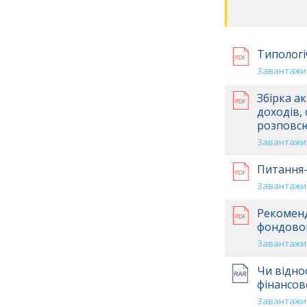
Типологі
Завантажит
Збірка а
доходів,
розповсю
Завантажит
Питання-
Завантажит
Рекоменд
фондовог
Завантажит
Чи відно
фінансов
Завантажит