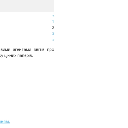
«
1
2
3
»
вими агентами звітів про
у цінних паперів.
нням.