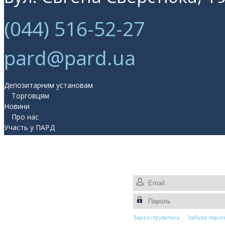
(044) 516-52-27
pard@pard.ua
Депозитарним установам
Торговцям
Новини
Про нас
Участь у ПАРД
Прес-центр
Контакти
Зареєструватись
Забули парол