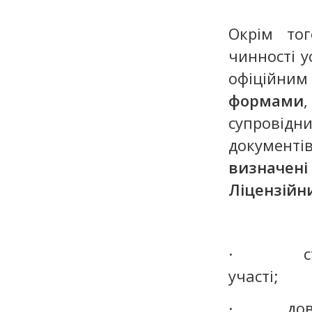
Окрім то
чинності у
офіційни
формами
,
супровід
документі
визначені 
Ліцензійн
· статут
участі;
· довідку