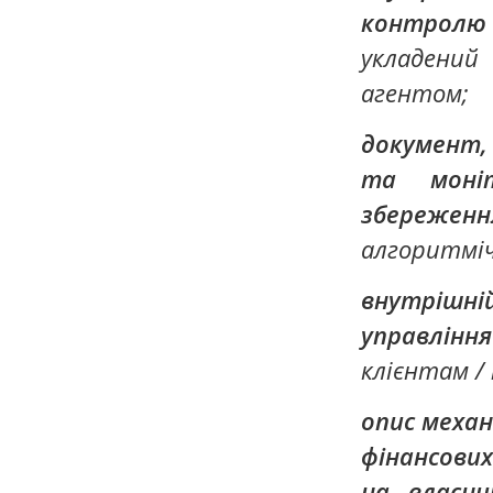
контролю 
укладений
агентом;
документ,
та моніт
збереженн
алгоритміч
внутрішні
управлінн
клієнтам /
опис механ
фінансових
на власн