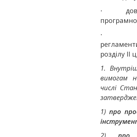
· довідку
програмно
· внутрі
регламент
розділу II 
1. Внутрі
вимогам н
числі Ста
затверджен
1)
про про
інструмен
2)
про 