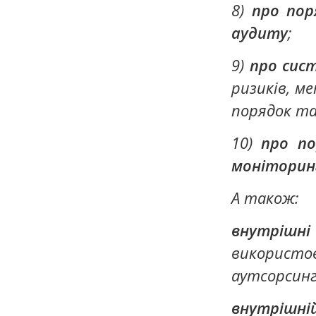
8)
про пор
аудиту
;
9)
про сис
ризиків, ме
порядок та
10)
про по
моніторин
А також:
внутріш
використ
аутсорсинг
внутрішн