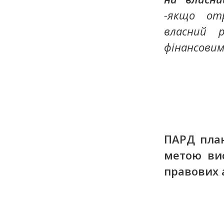
-якщо от
власний 
фінансовим
ПАРД план
метою ви
правових а