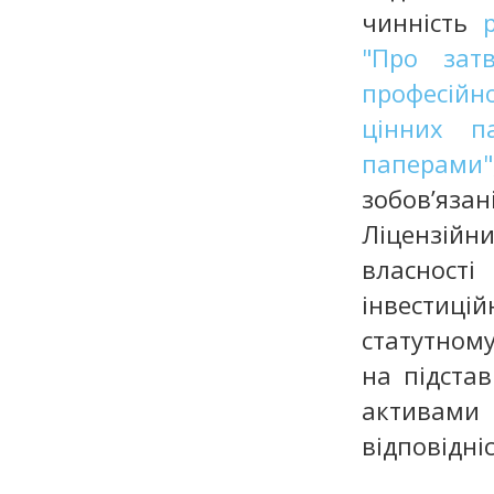
чинність
"Про зат
професійн
цінних п
паперами"
зобов’яза
Ліцензійни
власност
інвестицій
статутному
на підстав
активами
відповідніс