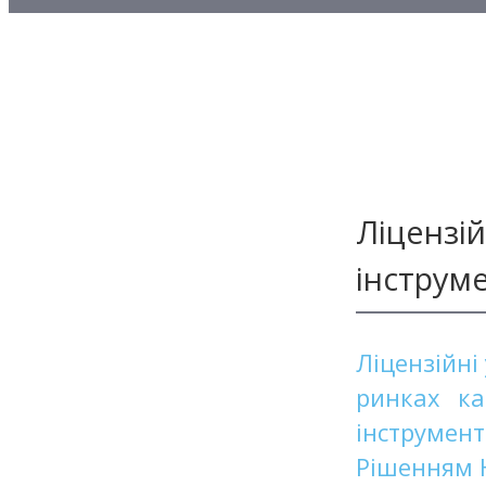
Методичні матеріали з то
Методичні матеріали з де
Методичні матеріали з ф
Ліцензій
інструм
Ліцензійні
ринках ка
інструмен
Рішенням 