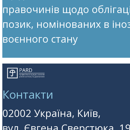
правочинів щодо облігац
позик, номінованих в іноз
воєнного стану
Контакти
02002 Україна, Київ,
вул. Євгена Сверстюка, 19