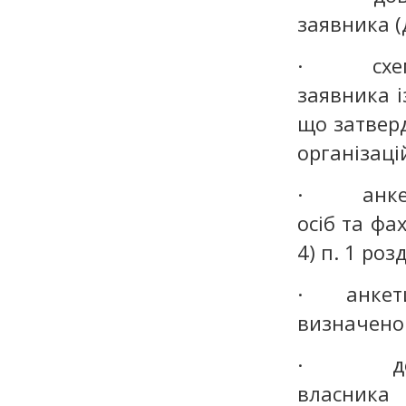
заявника (
· схемати
заявника і
що затвер
організаці
· анкети 
осіб та фа
4) п. 1 розді
· анкети ю
визначеного
· довідку
власника