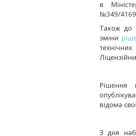
в Міністе
№349/4169
Також до 
зміни
ріш
технічни
Ліцензійни
Рішення 
опублікув
відома сво
З дня на