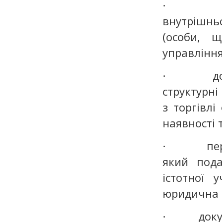
· довід
внутрішнь
(особи, 
управління
· довідку
структурні
з торгівлі
наявності т
· перелік
який пода
істотної 
юридична о
· докуме