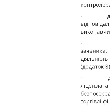
контролера
· довідк
відповідал
виконавчий
· відомо
заявника,
діяльніс
(додаток 8)
· довідк
ліцензіат
безпосере
торгівлі ф