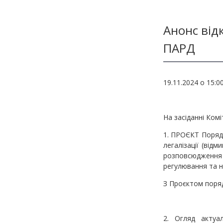
Методичні матеріали з фінмоніторингу
Анонс від
ПАРД
19.11.2024 о 15:
На засіданні Комі
1. ПРОЄКТ Порядк
легалізації (ві
розповсюдження
регулювання та н
З Проєктом поря
2. Огляд актуа