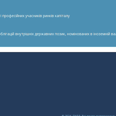
 професійних учасників ринків капіталу
гацій внутрішніх державних позик, номінованих в іноземній валю
© 2024, ПАРД. Всі права застережено.