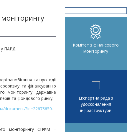
о моніторингу
Комітет з фінансового
гу ПАРД.
моніторингу
рі запобігання та протидії
 тероризму та фінансуванню
го моніторингу, державне
Експертна рада з
аперів та фондового ринку.
удосконалення
.ua/document/?id=22673650
.
інфраструктури
вого моніторингу СПФМ –