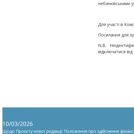
небанківськими у
Для участі в Ком
Посилання для зу
N.B. Неідентифі
відключатися від 
10/03/2026
Щодо Проєкту нової редакції Положення про здійснення фінан