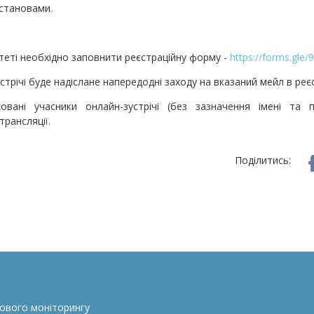
становами.
ітеті необхідно заповнити реєстраційну форму -
https://forms.gl
стрічі буде надіслане напередодні заходу на вказаний мейл в реєс
ковані учасники онлайн-зустрічі (без зазначення імені та
трансляції.
Поділитись:
сового моніторингу