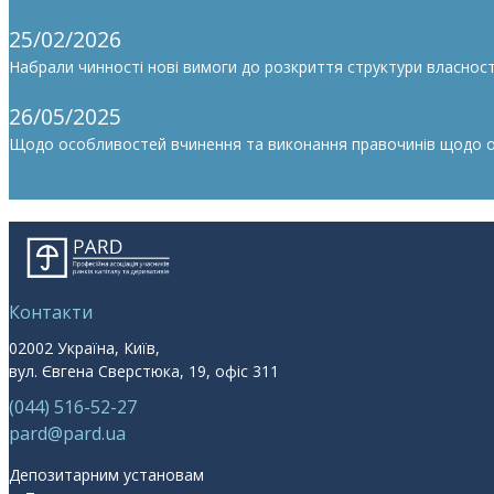
25/02/2026
Набрали чинності нові вимоги до розкриття структури власності
26/05/2025
Щодо особливостей вчинення та виконання правочинів щодо облі
Контакти
02002 Україна, Київ,
вул. Євгена Сверстюка, 19, офіс 311
(044) 516-52-27
pard@pard.ua
Депозитарним установам