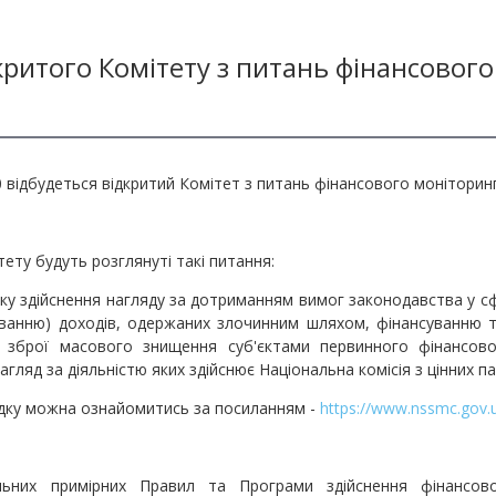
критого Комітету з питань фінансовог
00 відбудеться відкритий Комітет з питань фінансового моніторин
тету будуть розглянуті такі питання:
у здійснення нагляду за дотриманням вимог законодавства у сфе
дмиванню) доходів, одержаних злочинним шляхом, фінансуванню
 зброї масового знищення суб'єктами первинного фінансово
агляд за діяльністю яких здійснює Національна комісія з цінних п
дку можна ознайомитись за посиланням -
https://www.nssmc.gov
льних примірних Правил та Програми здійснення фінансо