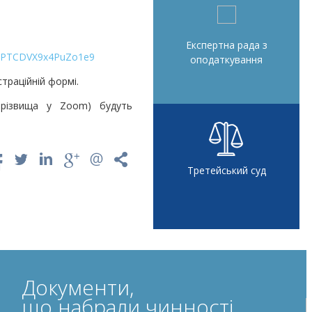
Експертна рада з
e/9PTCDVX9x4PuZo1e9
оподаткування
траційній формі.
 прізвища у Zoom) будуть
Третейський суд
Документи,
що набрали чинності,