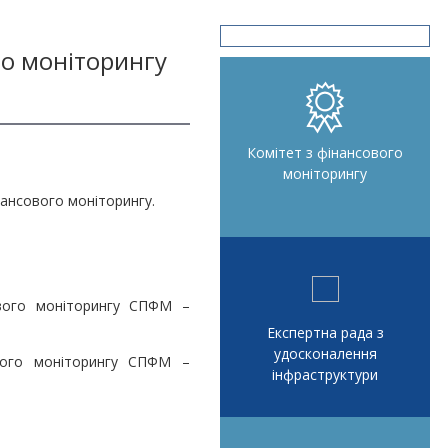
го моніторингу
Комітет з фінансового
моніторингу
нансового моніторингу.
ого моніторингу СПФМ –
Експертна рада з
удосконалення
го моніторингу СПФМ –
інфраструктури