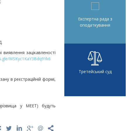
;
Експертна рада з
оподаткування
Д.
зі виявлення зацікавленості
ms.gle/WSKyc1KaY3Bdq9Yk6
Третейський суд
ану в реєстраційній формі,
 прізвища у MEET) будуть