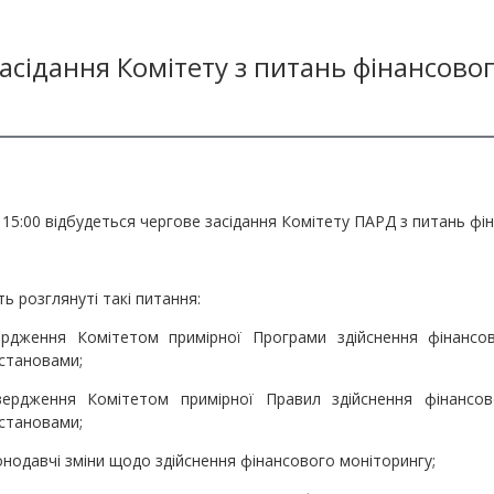
засідання Комітету з питань фінансово
о 15:00 відбудеться чергове засідання Комітету ПАРД з питань фі
ть розглянуті такі питання:
я Комітетом примірної Програми здійснення фінансов
становами;
я Комітетом примірної Правил здійснення фінансово
становами;
одавчі зміни щодо здійснення фінансового моніторингу;