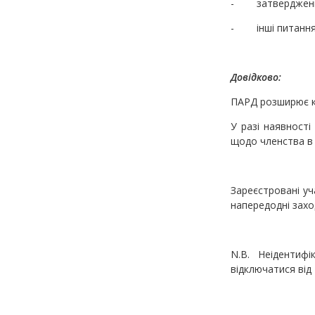
- затвердження 
- інші питання, 
Довідково:
ПАРД розширює кі
У разі наявності
щодо членства в 
Зареєстровані уч
напередодні захо
N.B. Неідентифі
відключатися від 