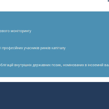
сового моніторингу
 професійних учасників ринків капіталу
гацій внутрішніх державних позик, номінованих в іноземній валю