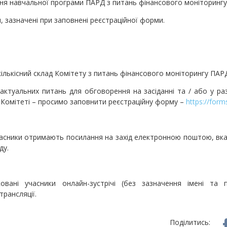
навчальної програми ПАРД з питань фінансового моніторингу
зазначені при заповнені реєстраційної форми.
лькісний склад Комітету з питань фінансового моніторингу ПАР
 актуальних питань для обговорення на засіданні та / або у ра
Комітеті – просимо заповнити реєстраційну форму –
https://for
асники отримають посилання на захід електронною поштою, вказ
ду.
ковані учасники онлайн-зустрічі (без зазначення імені та
трансляції.
Поділитись: