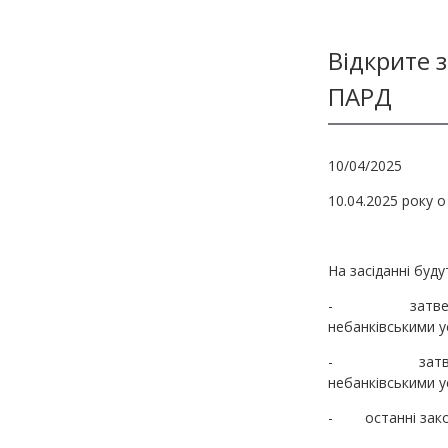
Методичні матеріали з фінмоніторингу
Відкрите 
ПАРД
10/04/2025
10.04.2025 року 
На засіданні буду
- затвердженн
небанківськими у
- затвердженн
небанківськими у
- останні закон