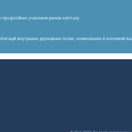
 професійних учасників ринків капіталу
гацій внутрішніх державних позик, номінованих в іноземній валю
© 2024, ПАРД. Всі права застережено.