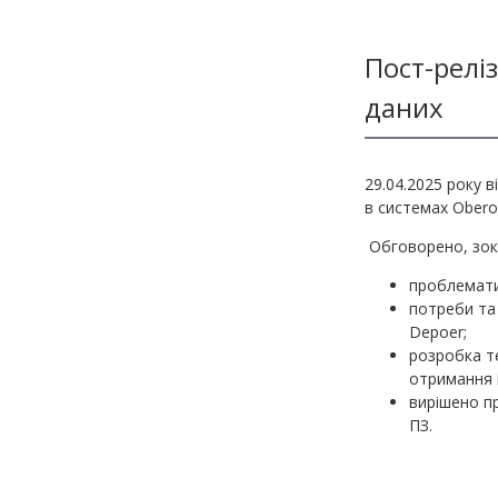
Методичні матеріали з фінмоніторингу
Пост-реліз
даних
29.04.2025 року в
в системах Obero
Обговорено, зок
проблемати
потреби та 
Depoer;
розробка т
отримання і
вирішено п
ПЗ.