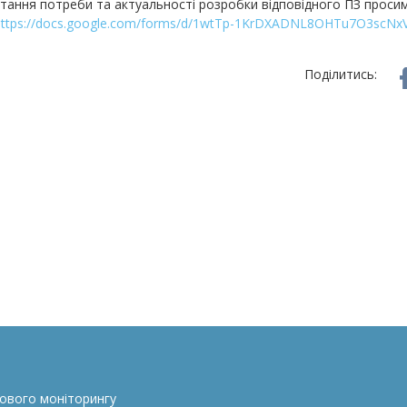
тання потреби та актуальності розробки відповідного ПЗ прос
https://docs.google.com/forms/d/1wtTp-1KrDXADNL8OHTu7O3scNxV
Поділитись:
сового моніторингу