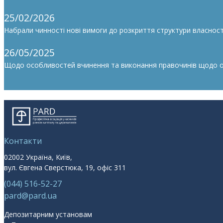
25/02/2026
Набрали чинності нові вимоги до розкриття структури власності
26/05/2025
Щодо особливостей вчинення та виконання правочинів щодо облі
Контакти
02002 Україна, Київ,
вул. Євгена Сверстюка, 19, офіс 311
(044) 516-52-27
pard@pard.ua
Депозитарним установам