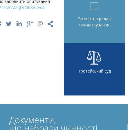
имо заповнити опитування
TklWLVZqJ7rOKXeI/edit
Експертна рада з
оподаткування
Третейський суд
Документи,
що набрали чинності,