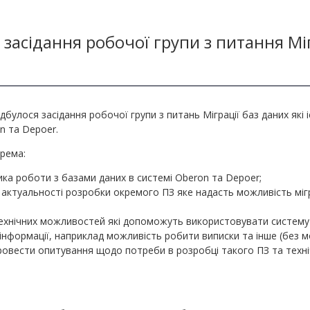
 засідання робочої групи з питання Міг
ідбулося засідання робочої групи з питань Міграції баз даних які
n та Depoer.
рема:
ка роботи з базами даних в системі Oberon та Depoer;
актуальності розробки окремого ПЗ яке надасть можливість мігр
ехнічних можливостей які допоможуть використовувати систему
нформації, наприклад можливість робити виписки та інше (без м
ровести опитування щодо потреби в розробці такого ПЗ та техн