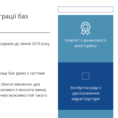
рації баз
Комітет з фінансового
 існували до липня 2019 року
моніторингу
ації баз даних з системи
 Oberon виключно для
Експертна рада з
ожливості вносити зміни);
удосконалення
ічних можливостей такого
інфраструктури