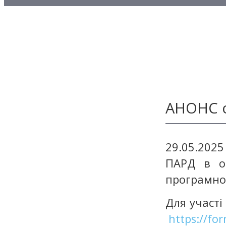
Методичні матеріали з то
Методичні матеріали з де
Методичні матеріали з ф
АНОНС о
29.05.202
ПАРД в он
програмног
Для участі
https://f