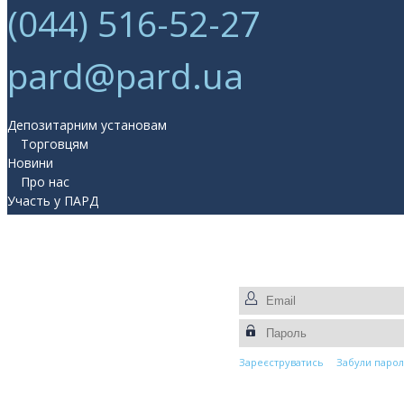
(044) 516-52-27
pard@pard.ua
Депозитарним установам
Торговцям
Новини
Про нас
Участь у ПАРД
Прес-центр
Контакти
Зареєструватись
Забули парол