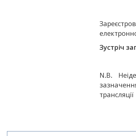
Зареєстро
електронн
Зустріч з
N.B. Неід
зазначення
трансляції