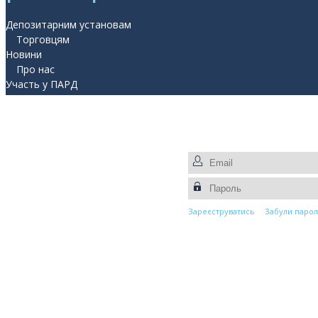
Депозитарним установам
Торговцям
Новини
Про нас
Участь у ПАРД
Прес-центр
Контакти
Зареєструватись
Забули парол