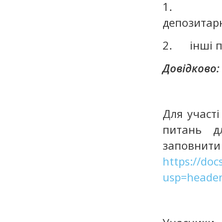
1. проє
депозитарн
2. інші пи
Довідково:
Для участі
питань д
зап
https://do
usp=heade