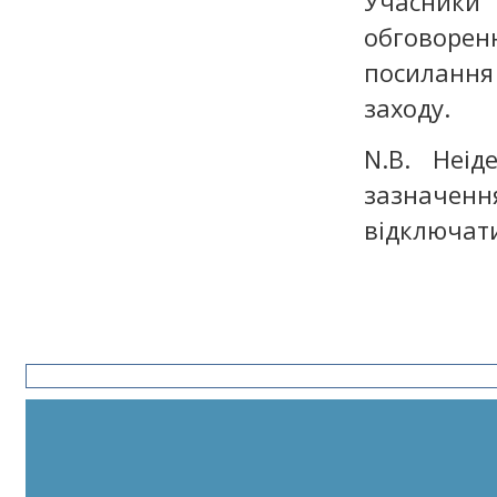
Учасники
обговоре
посилання
заходу.
N.B. Неід
зазначен
відключати