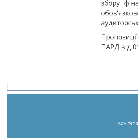
збору фін
обов’язк
аудиторськ
Пропозиці
ПАРД від 0
Комітет 