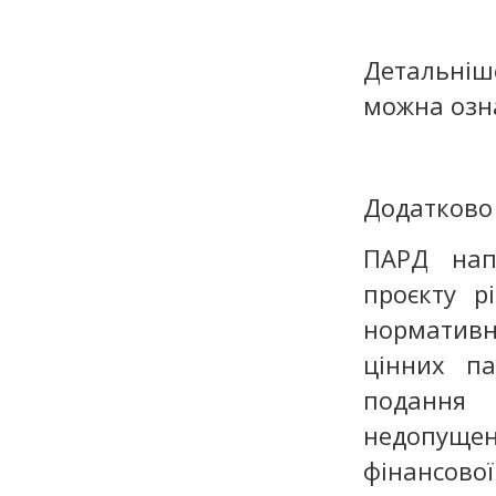
Детальні
можна оз
Додатково
ПАРД нап
проєкту р
нормативн
цінних п
подання 
недопуще
фінансово