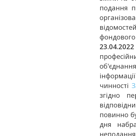
подання п
організов
відомостей
фондовог
23.04.2
професій
об'єднан
інформаці
чинності
З
згідно пе
відповідн
повинно бу
дня набр
неподання