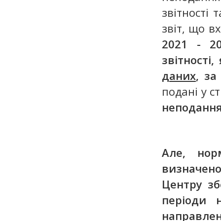
звітності 
звіт, що в
2021 - 20
звітності
даних
, за
подані у с
неподання
Але, нор
визначено
Центру зб
періоди 
направле