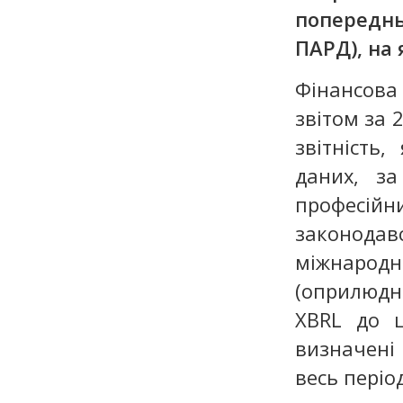
попереднь
ПАРД), на
Фінансова
звітом за 
звітність
даних, за
професійн
законодав
міжнаро
(оприлюд
XBRL до ц
визначені
весь періо