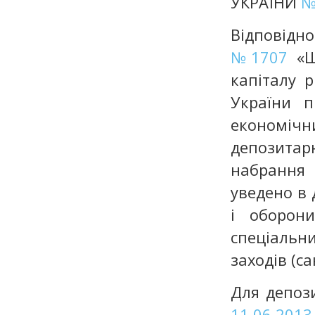
УКРАЇНИ
№
Відпові
№1707
«Щ
капіталу 
України п
економічни
депозитар
набрання 
уведено в 
і оборон
спеціаль
заходів (с
Для депоз
11.06.2013