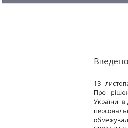
Методичні матеріали з то
Методичні матеріали з де
Методичні матеріали з ф
Введено 
13 листоп
Про ріше
України в
персонал
обмежува