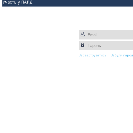
Участь у ПАРД
Прес-центр
Контакти
Зареєструватись
Забули парол