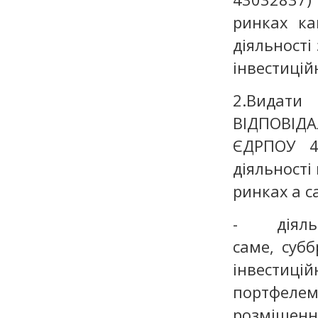
ринках ка
діяльності
інвестицій
2.Видат
ВІДПОВІД
ЄДРПОУ 4
діяльності
ринках а с
- діяльно
саме, субб
інвестицій
портфеле
розміщення