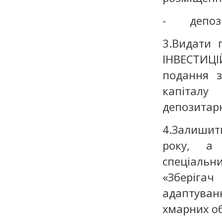
- депозит
3.Видати
ІНВЕСТИЦ
подання з
капіталу
депозитарн
4.Залишити
року, а 
спеціальни
«Зберігач
адаптуванн
хмарних о