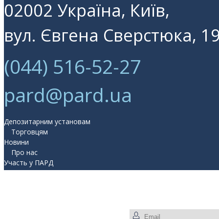
02002 Україна, Київ,
вул. Євгена Сверстюка, 19
(044) 516-52-27
pard@pard.ua
Депозитарним установам
Торговцям
Новини
Про нас
Участь у ПАРД
Прес-центр
Контакти