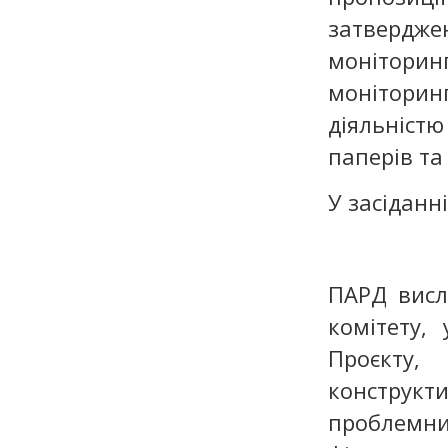
затвердже
монітори
монітори
діяльністю
паперів та
У засіданн
ПАРД висл
комітету,
Проєкту
конструкти
проблемни