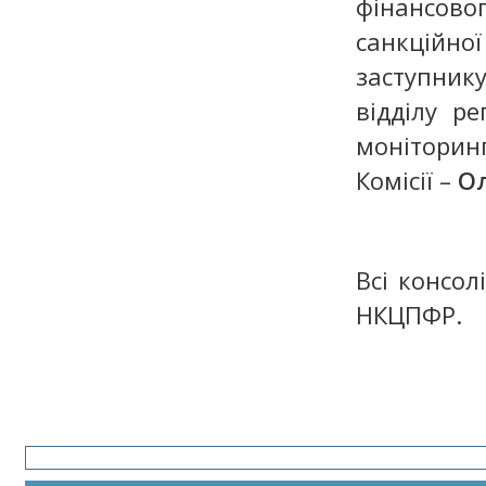
фінансов
санкційн
заступни
відділу р
моніторинг
Комісії –
Ол
Всі консол
НКЦПФР.