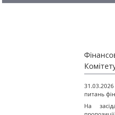
Методичні матеріали з то
Методичні матеріали з де
Методичні матеріали з ф
Фінансо
Комітет
31.03.2026
питань фі
На засід
пропозиц