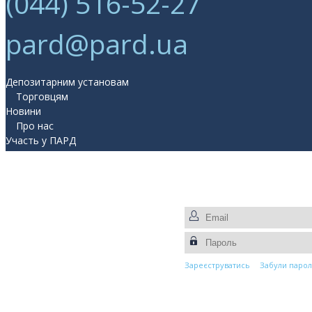
(044) 516-52-27
pard@pard.ua
Депозитарним установам
Торговцям
Новини
Про нас
Участь у ПАРД
Прес-центр
Контакти
Зареєструватись
Забули парол