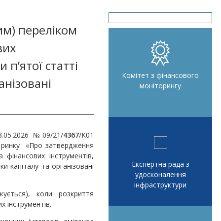
им) переліком
вих
 п’ятої статті
Комітет з фінансового
анізовані
моніторингу
3.05.2026 №09/21/
4367
/К01
го ринку «Про затвердження
а фінансових інструментів,
Експертна рада з
ки капіталу та організовані
удосконалення
інфраструктури
ується), коли розкриття
х інструментів.