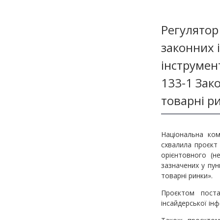
Методичні матеріали з фінмоніторингу
Регулятор
законних 
інструмент
133-1 Зако
товарні р
Національна ком
схвалила проєкт
орієнтовного (н
зазначених у пун
товарні ринки».
Проєктом поста
інсайдерської ін