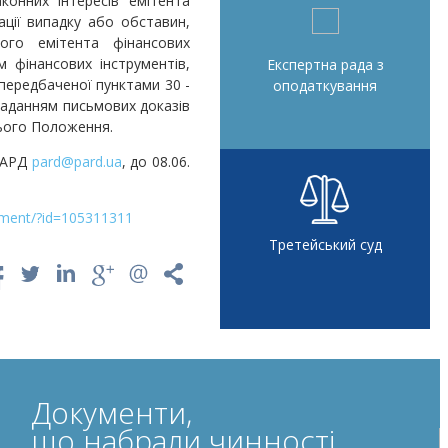
конних інтересів емітента
ації випадку або обставин,
ого емітента фінансових
м фінансових інструментів,
Експертна рада з
передбаченої пунктами 30 -
оподаткування
 наданням письмових доказів
цього Положення.
 ПАРД
pard@pard.ua
, до 08.06.
ument/?id=105311311
Третейський суд
Документи,
що набрали чинності,