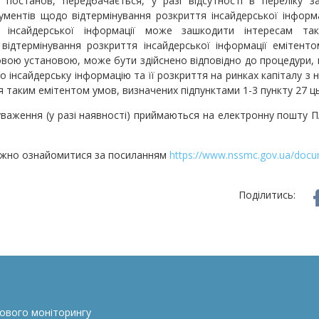
постанов, передбачається, у разі відсутності в переліку за
рументів щодо відтермінування розкриття інсайдерської інформ
 інсайдерської інформації може зашкодити інтересам так
 відтермінування розкриття інсайдерської інформації емітенто
овою установою, може бути здійснено відповідно до процедури, 
 інсайдерську інформацію та її розкриття на ринках капіталу з
таким емітентом умов, визначених підпунктами 1-3 пункту 27 
уваження (у разі наявності) приймаються на електронну пошту
жно ознайомитися за посиланням
https://www.nssmc.gov.ua/doc
Поділитись:
сового моніторингу