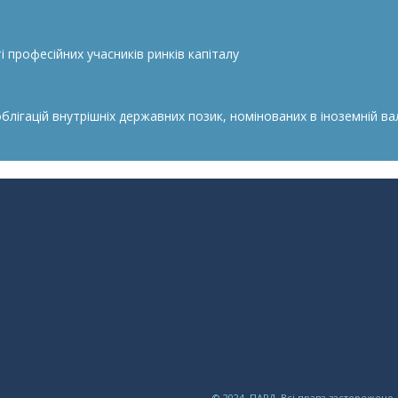
 професійних учасників ринків капіталу
гацій внутрішніх державних позик, номінованих в іноземній валю
© 2024, ПАРД. Всі права застережено.