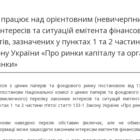
 працює над орієнтовним (невичерпн
інтересів та ситуацій емітента фінансо
ів, зазначених у пунктах 1 та 2 частини
ну України «Про ринки капіталу та орг
инки»
ісія з цінних паперів та фондового ринку постановою від 1
 постанови Національної комісії з цінних паперів та фондово
евиключного) переліку законних інтересів та ситуацій емітент
ктах 1 та 2 частини п’ятої статті 133-1 Закону України «Про рин
нови наведено перелік обставин (включає, але не обмеж
формації може зашкодити законним інтересам емітентів фінансови