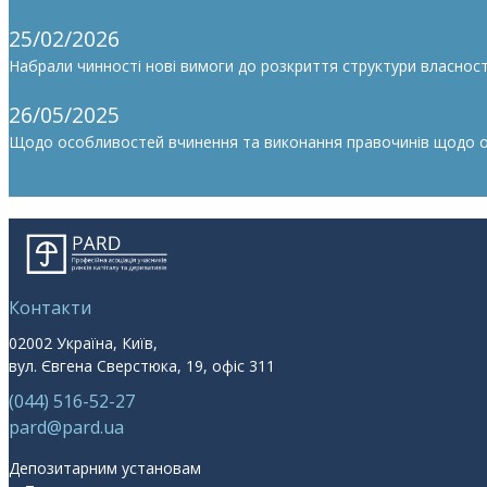
25/02/2026
Набрали чинності нові вимоги до розкриття структури власності
26/05/2025
Щодо особливостей вчинення та виконання правочинів щодо облі
Контакти
02002 Україна, Київ,
вул. Євгена Сверстюка, 19, офіс 311
(044) 516-52-27
pard@pard.ua
Депозитарним установам