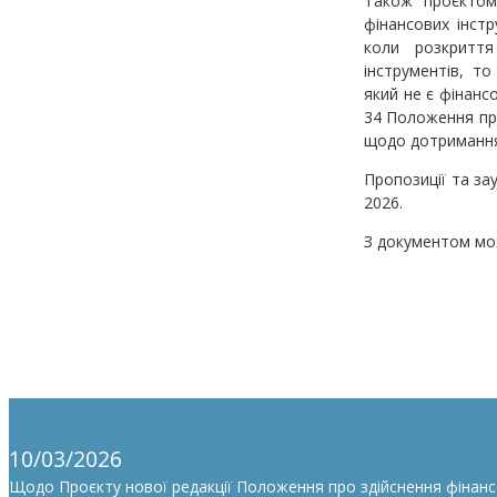
Також проєктом 
фінансових інст
коли розкриття
інструментів, то
який не є фінанс
34 Положення про
щодо дотримання 
Пропозиції та за
2026.
З документом мо
10/03/2026
Щодо Проєкту нової редакції Положення про здійснення фінан