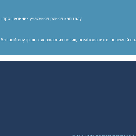
 професійних учасників ринків капіталу
гацій внутрішніх державних позик, номінованих в іноземній валю
© 2024, ПАРД. Всі права застережено.