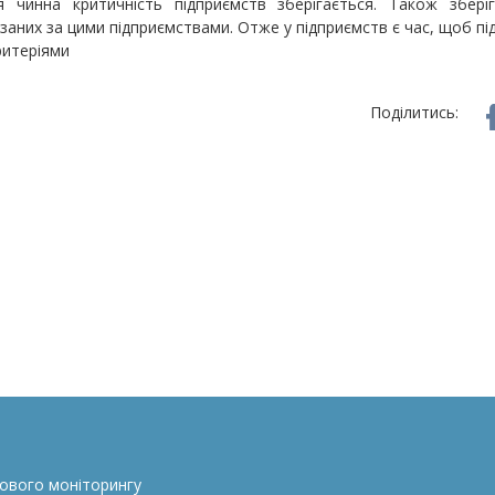
 чинна критичність підприємств зберігається. Також збері
заних за цими підприємствами. Отже у підприємств є час, щоб п
ритеріями
Поділитись:
сового моніторингу