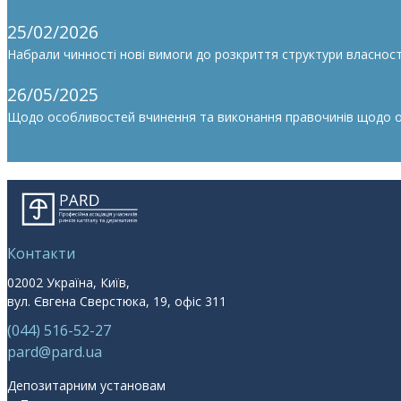
25/02/2026
Набрали чинності нові вимоги до розкриття структури власності
26/05/2025
Щодо особливостей вчинення та виконання правочинів щодо облі
Контакти
02002 Україна, Київ,
вул. Євгена Сверстюка, 19, офіс 311
(044) 516-52-27
pard@pard.ua
Депозитарним установам