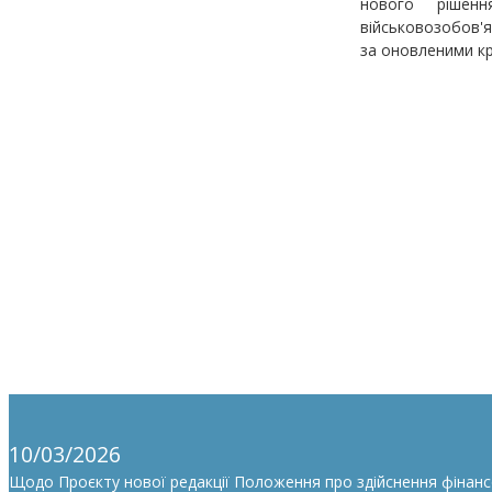
нового рішення
військовозобов'я
за оновленими к
10/03/2026
Щодо Проєкту нової редакції Положення про здійснення фінан