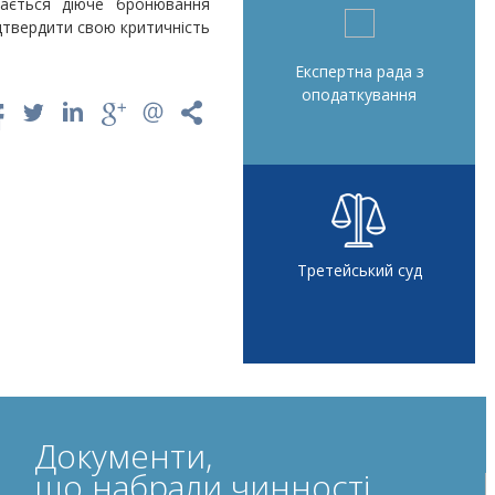
гається діюче бронювання
ідтвердити свою критичність
Експертна рада з
оподаткування
Третейський суд
Документи,
що набрали чинності,