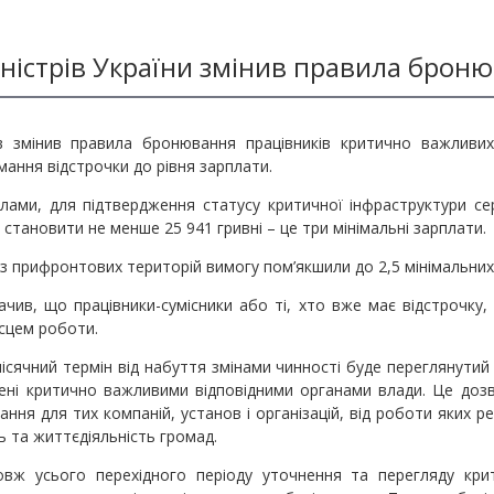
іністрів України змінив правила брон
ів змінив правила бронювання працівників критично важливих
ання відстрочки до рівня зарплати.
лами, для підтвердження статусу критичної інфраструктури се
 становити не менше 25 941 гривні – це три мінімальні зарплати.
із прифронтових територій вимогу пом’якшили до 2,5 мінімальних
ачив, що працівники-сумісники або ті, хто вже має відстрочку
ісцем роботи.
місячний термін від набуття змінами чинності буде переглянутий с
ені критично важливими відповідними органами влади. Це доз
ння для тих компаній, установ і організацій, від роботи яких 
 та життєдіяльність громад.
вж усього перехідного періоду уточнення та перегляду кри