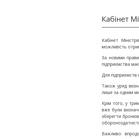
Методичні матеріали з фінмоніторингу
Кабінет М
Кабінет Міністр
можливість отрим
За новими прави
підприємства має
Для підприємств 
Також уряд визн
лише за одним м
Крім того, у три
вже були визнач
зберегти бронюва
обороноздатність
Важливо: впродо