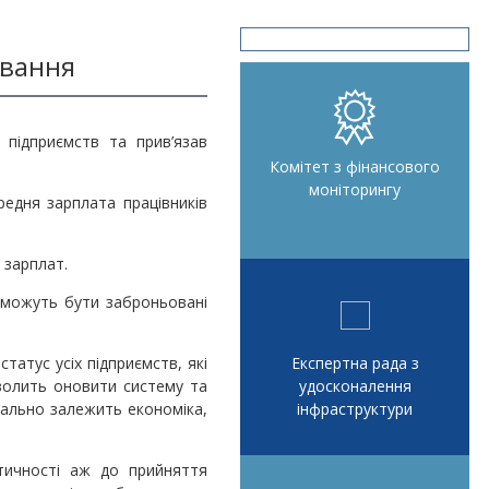
ювання
 підприємств та прив’язав
Комітет з фінансового
моніторингу
редня зарплата працівників
 зарплат.
, можуть бути заброньовані
татус усіх підприємств, які
Експертна рада з
волить оновити систему та
удосконалення
реально залежить економіка,
інфраструктури
тичності аж до прийняття