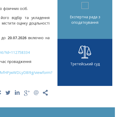
о фізичних осіб.
Експертна рада з
його відбір та укладення
оподаткування
містити оцінку доцільності
х до
20.07.2026
включно на
nt/?id=112758334
 час провадження
Третейський суд
gMvfHPjwWDLyD8I9g/viewform?