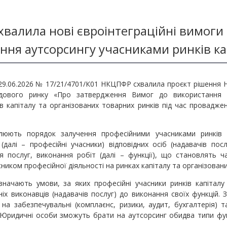
валила нові євроінтеграційні вимоги
ння аутсорсингу учасниками ринків ка
9.06.2026 № 17/21/4701/К01 НКЦПФР схвалила проєкт рішення Нац
дового ринку «Про затвердження Вимог до використання а
в капіталу та організованих товарних ринків під час проваджен
люють порядок залучення професійними учасниками ринків к
(далі – професійні учасники) відповідних осіб (надавачів посл
ня послуг, виконання робіт (далі – функції), що становлять 
ником професійної діяльності на ринках капіталу та організован
значають умови, за яких професійні учасники ринків капітал
іх виконавців (надавачів послуг) до виконання своїх функцій. 
 на забезпечувальні (комплаєнс, ризики, аудит, бухгалтерія) т
. Юридичні особи зможуть брати на аутсорсинг обидва типи фу