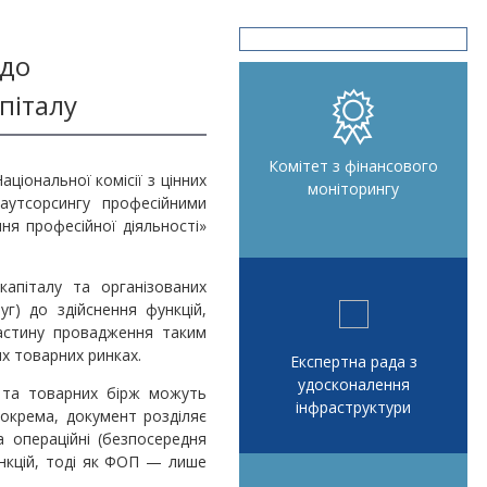
 до
піталу
Комітет з фінансового
іональної комісії з цінних
моніторингу
утсорсингу професійними
ня професійної діяльності»
апіталу та організованих
уг) до здійснення функцій,
частину провадження таким
их товарних ринках.
Експертна рада з
удосконалення
у та товарних бірж можуть
інфраструктури
Зокрема, документ розділяє
а операційні (безпосередня
нкцій, тоді як ФОП — лише