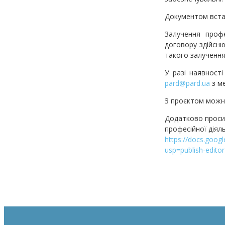
Документом встан
Залучення профе
договору здійсню
такого залучення,
У разі наявност
pard@pard.ua
з ме
З проєктом можн
Додатково проси
професійної діял
https://docs.go
usp=publish-editor