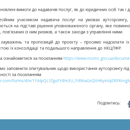
овлені вимоги до надавачів послуг, як до юридичних осіб так і д
сійним учасником надавача послуг на умовах аутсорсингу, 
ються на підставі рішення уповноваженого органу, яке повинно 
 пов'язаних із ним ризиків, а також заходи з управління ними.
і зауважень та пропозицій до проєкту – просимо надсилати ї
тою їх консолідації та подальшого направлення до НКЦПФР.
а ознайомитися за посиланням
https://www.nssmc.gov.ua/docume
мо заповнити опитувальник щодо використання аутсорсингу під
ьності за посиланням
ogle.com/forms/d/e/1FAIpQLSfguFYdHctU_Fd96aGsQVH6yxVqERRKm
Поділитись: