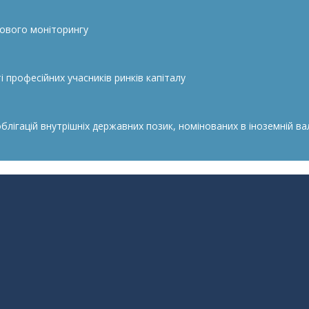
сового моніторингу
 професійних учасників ринків капіталу
гацій внутрішніх державних позик, номінованих в іноземній валю