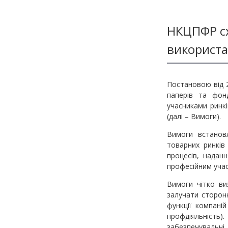
Методичні матеріали з фінмоніторингу
НКЦПФР сх
використа
Постановою від 2
паперів та фон
учасниками ринкі
(далі – Вимоги).
Вимоги встанов
товарних ринків 
процесів, надан
професійним учас
Вимоги чітко ви
залучати сторонн
функції компаній
профдіяльність)
забезпечувальні.