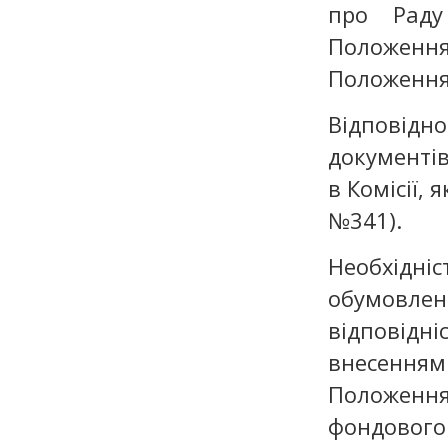
про Раду
Положенн
Положення
Відповід
документів
в Комісії,
№341).
Необхідні
обумовле
відповідн
внесенням
Положенн
фондовог