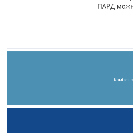
ПАРД можн
Комітет 