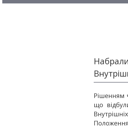
Методичні матеріали з то
Методичні матеріали з де
Методичні матеріали з ф
Набрали
Внутріш
Рішенням ч
що відбул
Внутрішн
Положення