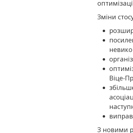
оптимізаці
Зміни стос
розшир
посиле
невико
організ
оптиміз
Віце-П
збільше
асоціац
наступ
виправ
З новими р