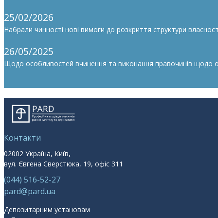
25/02/2026
Набрали чинності нові вимоги до розкриття структури власності
26/05/2025
Щодо особливостей вчинення та виконання правочинів щодо облі
Контакти
02002 Україна, Київ,
вул. Євгена Сверстюка, 19, офіс 311
(044) 516-52-27
pard@pard.ua
Депозитарним установам