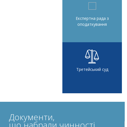
Експертна рада з
оподаткування
Третейський суд
Документи,
що набрали чинності,