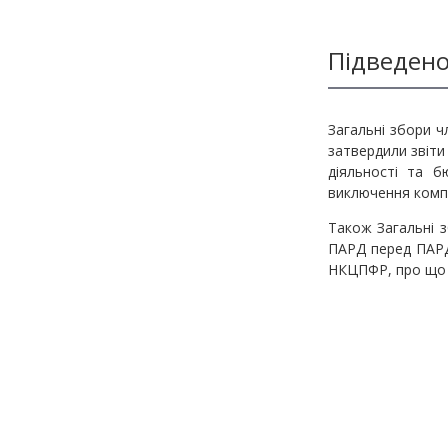
Методичні матеріали з фінмоніторингу
Підведено
Загальні збори ч
затвердили звіти
діяльності та 
виключення компа
Також Загальні 
ПАРД перед ПАРД.
НКЦПФР, про що 