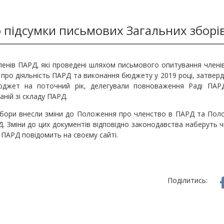
 підсумки письмових Загальних зборі
ленів ПАРД, які проведені шляхом письмового опитування членів
 про діяльність ПАРД та виконання бюджету у 2019 році, затвер
бюджет на поточний рік, делегували повноваження Раді ПАР
ній зі складу ПАРД.
збори внесли зміни до Положення про членство в ПАРД та Поло
 Зміни до цих документів відповідно законодавства наберуть ч
ПАРД повідомить на своєму сайті.
Поділитись: