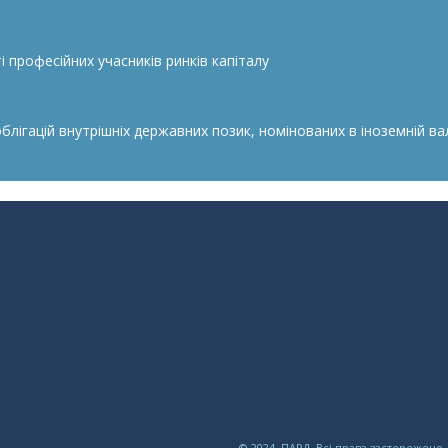
 професійних учасників ринків капіталу
гацій внутрішніх державних позик, номінованих в іноземній валю
© 2024, ПАРД. Всі права застережено.