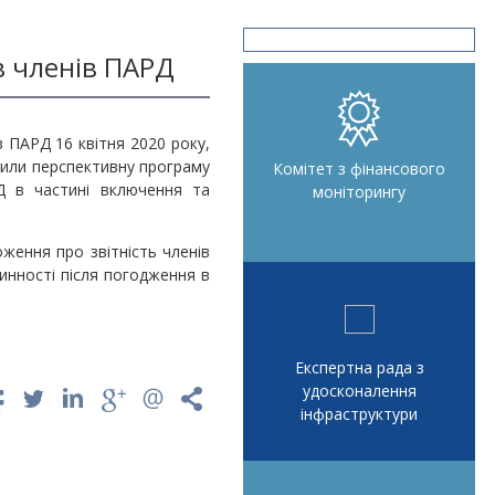
в членів ПАРД
 ПАРД 16 квітня 2020 року,
дили перспективну програму
Комітет з фінансового
Д в частині включення та
моніторингу
ження про звітність членів
инності після погодження в
Експертна рада з
удосконалення
інфраструктури