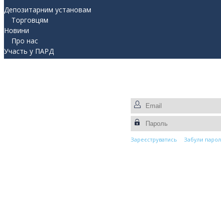
Депозитарним установам
Торговцям
Новини
Про нас
Участь у ПАРД
Прес-центр
Контакти
Зареєструватись
Забули парол