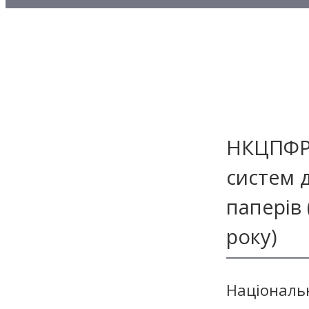
Методичні матеріали з то
Методичні матеріали з де
Методичні матеріали з ф
НКЦПФР 
систем 
паперів 
року)
Національ