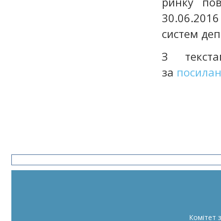
ринку по
30.06.20
систем деп
З текст
за
посила
Комітет 