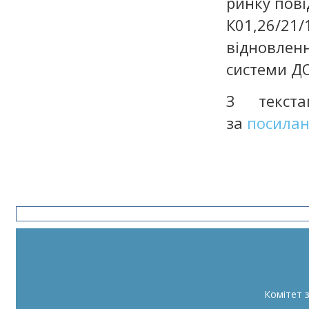
ринку пові
К01,26/2
відновленн
системи ДО
З текст
за
посила
Комітет 