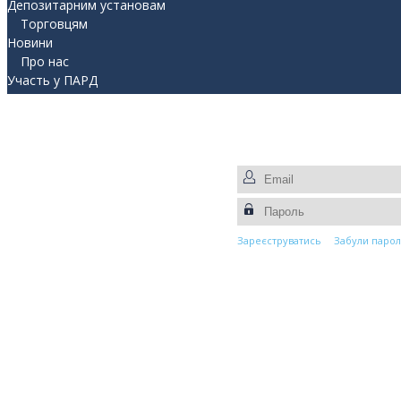
Депозитарним установам
Торговцям
Новини
Про нас
Участь у ПАРД
Прес-центр
Контакти
Зареєструватись
Забули парол