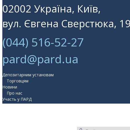
02002 Україна, Київ,
вул. Євгена Сверстюка, 19
(044) 516-52-27
pard@pard.ua
Депозитарним установам
Торговцям
Новини
Про нас
Участь у ПАРД
Прес-центр
Контакти