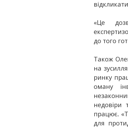
відкликати
«Це доз
експертиз
до того гот
Також Олек
на зусилля
ринку пра
оману ін
незаконни
недовіри 
працює. «
для проти