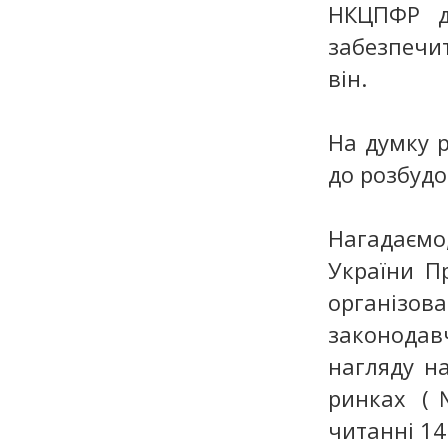
НКЦПФР д
забезпечи
він.
На думку 
до розбудо
Нагадаємо
України П
організо
законода
нагляду н
ринках (
читанні 14