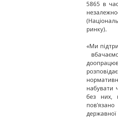
5865 в час
незалежн
(Націонал
ринку).
«Ми підтр
вбачаємо
доопрацюв
розповід
норматив
набувати ч
без них,
пов’язано
державної