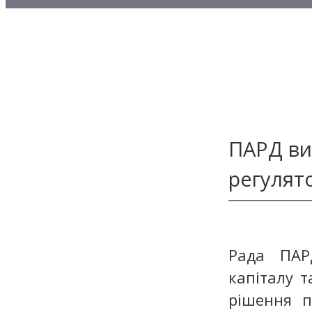
Методичні матеріали з то
Методичні матеріали з де
Методичні матеріали з ф
ПАРД ви
регулят
Рада ПАРД
капіталу т
рішення п