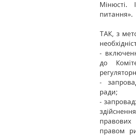
Мінюсті.
питання».
ТАК, з ме
необхідніс
- включен
до Коміт
регуляторн
- запрова
ради;
- запровад
здійсненн
правових 
правом ри