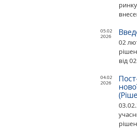
ринку
внесен
Введ
05.02
2026
02 лю
рішен
від 0
Пост
04.02
2026
ново
(Ріш
03.02
учасн
рішен