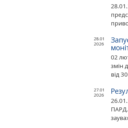
28.01
предс
приво
Запу
28.01
2026
моні
02 лю
змін 
від 30
Резу
27.01
2026
26.01
ПАРД.
заува