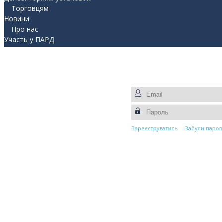
Торговцям
Новини
Про нас
Участь у ПАРД
Прес-центр
Контакти
Зареєструватись
Забули парол