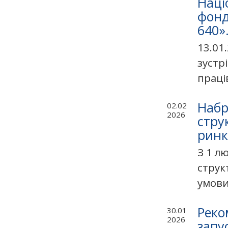
Наці
фонд
640»
13.01
зустр
праці
Набр
02.02
2026
стру
ринк
З 1 л
струк
умови
Реко
30.01
2026
запу