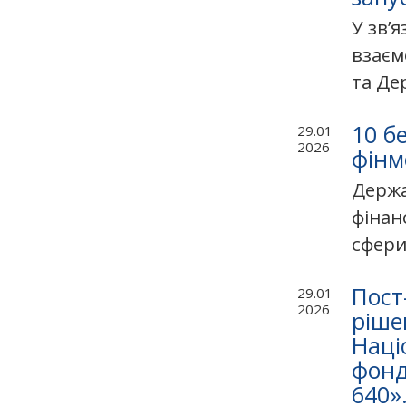
У зв’
взаєм
та Де
10 б
29.01
2026
фінм
Держа
фінан
сфери
Пост
29.01
2026
ріше
Наці
фонд
640»