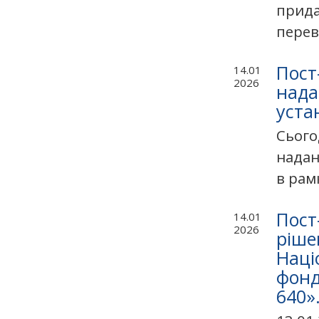
прида
перев
Пост
14.01
2026
нада
уста
Сього
надан
в рамк
Пост
14.01
2026
ріше
Наці
фонд
640»