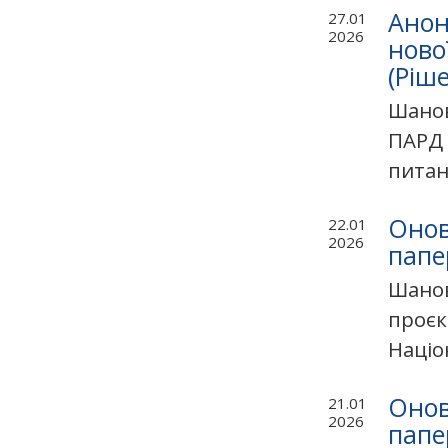
Анон
27.01
2026
ново
(Ріш
Шанов
ПАРД 
питан
Онов
22.01
2026
папе
Шанов
проєк
Націон
Онов
21.01
2026
папе