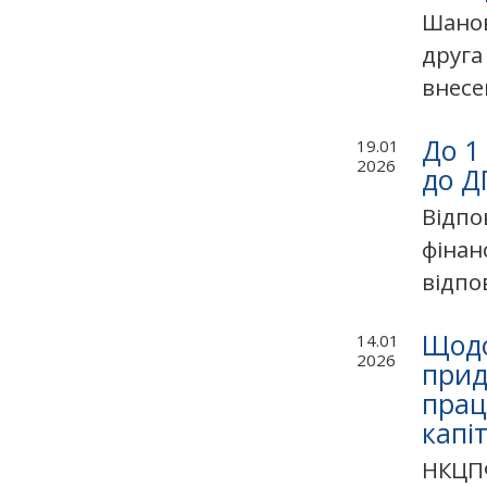
Шанов
друга
внесе
До 1
19.01
2026
до Д
Відпо
фінан
відпо
Щодо
14.01
2026
прид
прац
капі
НКЦПФ