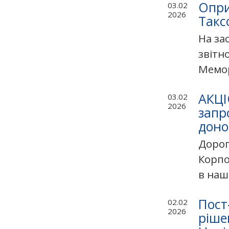
Опри
03.02
2026
Такс
На за
звітн
Мемор
АКЦІ
03.02
2026
запр
доно
Дорог
Корпо
в нашо
Пост
02.02
2026
ріше