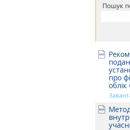
Пошук п
Реком
подан
устан
про ф
облік
Завант
Метод
внутр
учасн