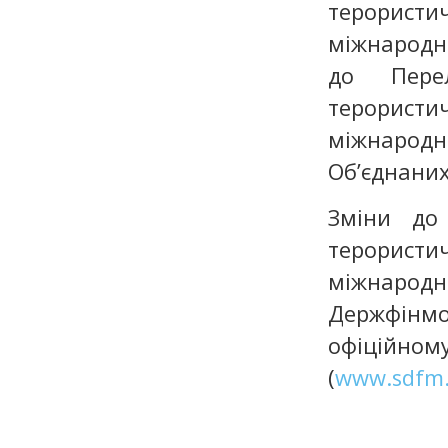
терористи
міжнародні
до Перел
терористич
міжнародні
Об’єднаних
Зміни до 
терористич
міжнарод
Держфінмо
офіційн
(
www.sdfm.