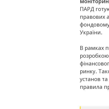
моніторин
ПАРД готую
правових а
фондовому
України.
В рамках 
розробкою
фінансовог
ринку. Так
установ та
правила п