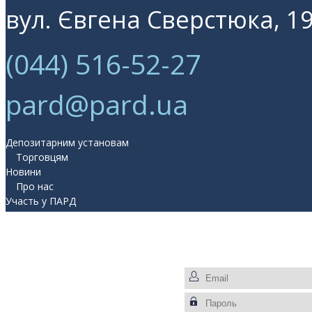
вул. Євгена Сверстюка, 19
(044) 516-52-27
pard@pard.ua
Депозитарним установам
Торговцям
Новини
Про нас
Участь у ПАРД
Прес-центр
Контакти