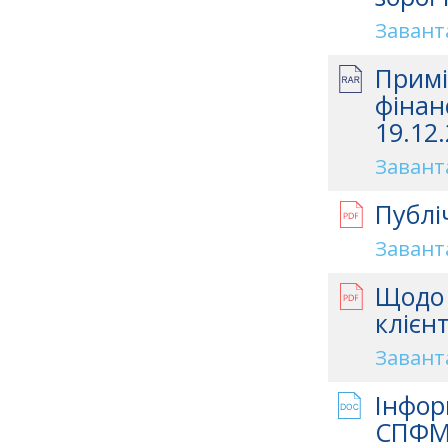
Завант
Примі
фінан
19.12.
Завант
Публі
Завант
Щодо 
клієн
Завант
Інфор
СПФМ 