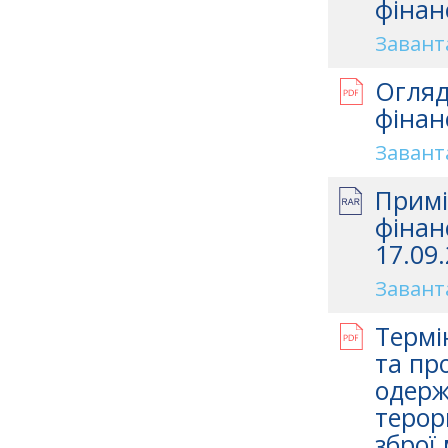
фінан
Завант
Огляд
фінан
Завант
Примі
фінан
17.09.
Завант
Термі
та про
одерж
терор
зброї