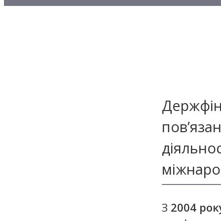
Методичні матеріали з то
Методичні матеріали з де
Методичні матеріали з ф
Держфін
пов’язан
діяльно
міжнарод
З
2004 рок