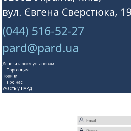
вул. Євгена Сверстюка, 19
(044) 516-52-27
pard@pard.ua
Депозитарним установам
Торговцям
Новини
Про нас
Участь у ПАРД
Прес-центр
Контакти