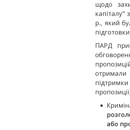
щодо захи
капіталу" 
р., який б
підготовки
ПАРД при
обговоре
пропозиці
отримали 
підтримк
пропозиції
Кримін
розгол
або пр