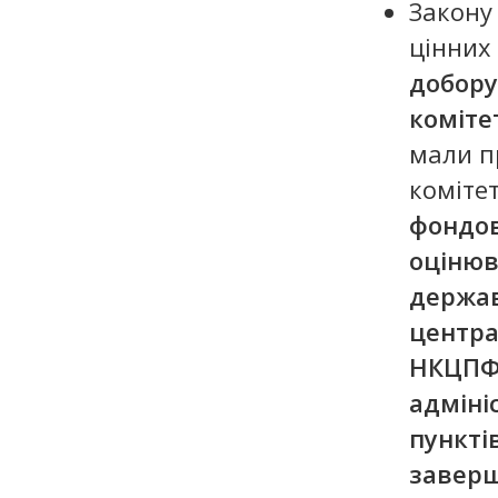
Закону
цінних
добору
коміте
мали п
комітет
фондов
оціню
держав
центра
НКЦП
адміні
пункті
заверш