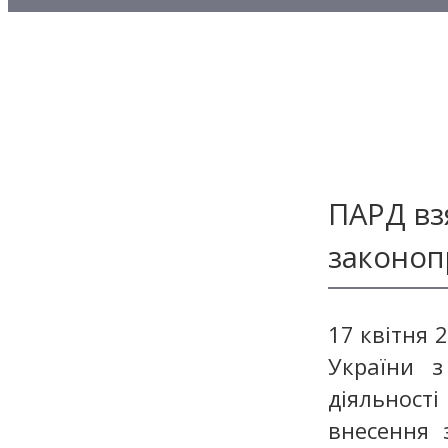
Методичні матеріали з то
Методичні матеріали з де
Методичні матеріали з ф
ПАРД вз
законоп
17 квітня 
України з
діяльності
внесення 