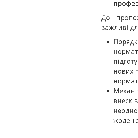
профес
До пропоз
важливі дл
Порядк
нормат
підгот
нових 
нормат
Механі
внескі
неодно
жоден 