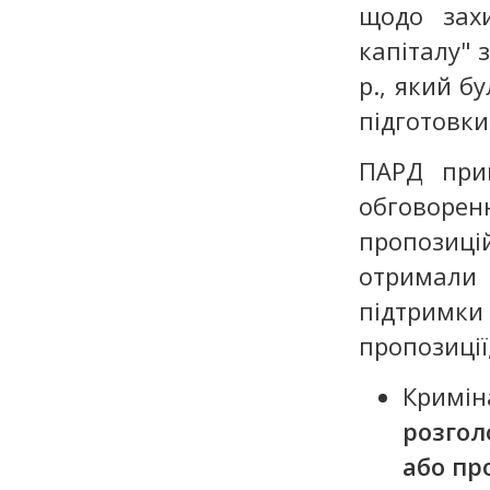
щодо захи
капіталу" 
р., який б
підготовки
ПАРД при
обговоре
пропозиці
отримали 
підтримк
пропозиції
Кримін
розгол
або пр