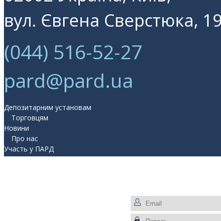
вул. Євгена Сверстюка, 19
(044) 516-52-27
pard@pard.ua
Депозитарним установам
Торговцям
Новини
Про нас
Участь у ПАРД
Прес-центр
Контакти