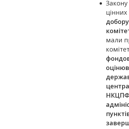
Закону
цінних
добору
коміте
мали п
комітет
фондов
оціню
держав
центра
НКЦП
адміні
пункті
заверш