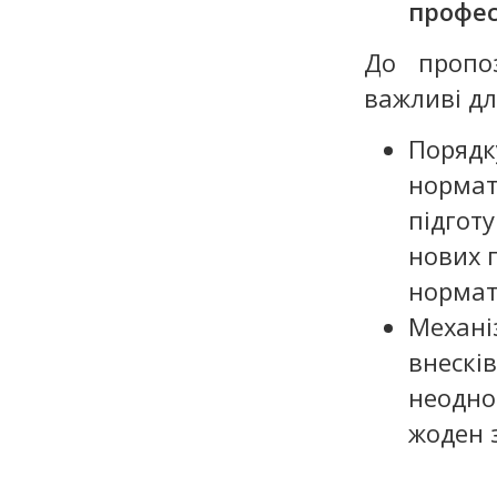
профес
До пропоз
важливі дл
Порядк
нормат
підгот
нових 
нормат
Механі
внескі
неодно
жоден 