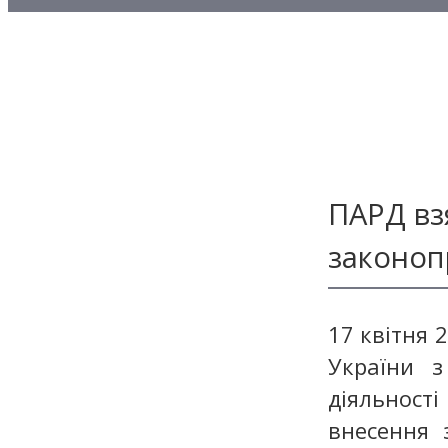
Методичні матеріали з то
Методичні матеріали з де
Методичні матеріали з ф
ПАРД вз
законоп
17 квітня 
України з
діяльності
внесення 