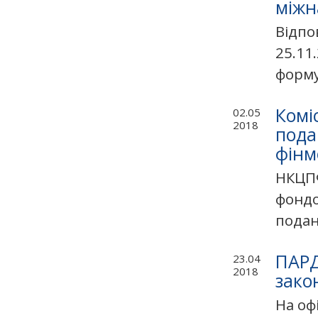
міжн
Відпо
25.11
формув
Комі
02.05
2018
пода
фінм
НКЦПФ
фондо
подан
ПАРД
23.04
2018
зако
На оф