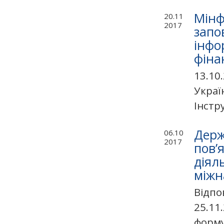
Мінф
20.11
2017
запо
інфо
фіна
13.10
Украї
Інстр
Держ
06.10
2017
пов’
діял
міжн
Відпо
25.11
формув