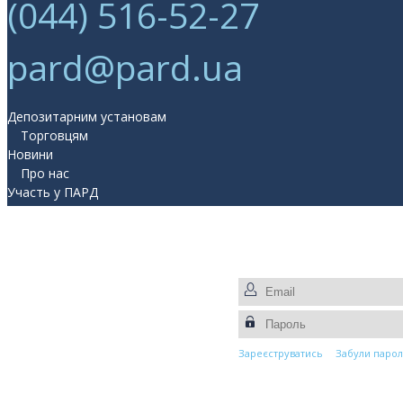
(044) 516-52-27
pard@pard.ua
Депозитарним установам
Торговцям
Новини
Про нас
Участь у ПАРД
Прес-центр
Контакти
Зареєструватись
Забули парол