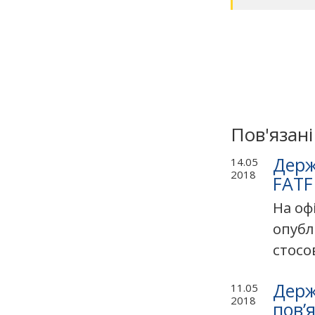
Пов'язан
Держ
14.05
2018
FATF
На оф
опубл
стосо
Держ
11.05
2018
пов’