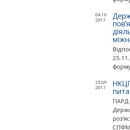
Держ
04.10
2017
пов’
діял
міжн
Відпо
25.11
формув
НКЦП
25.09
2017
пита
ПАРД 
Держф
роз’я
СПФМ 