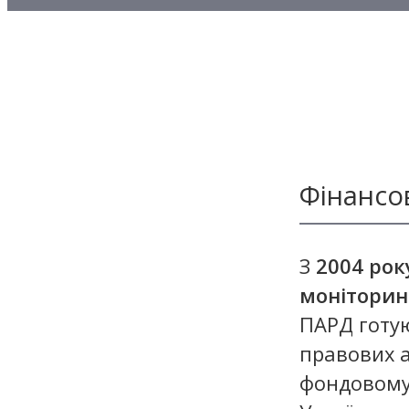
Методичні матеріали з то
Методичні матеріали з де
Методичні матеріали з ф
Фінансо
З
2004 рок
моніторин
ПАРД готую
правових а
фондовому