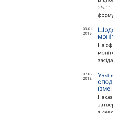
25.11
формув
Щодо
03.04
2018
моні
На оф
моніт
засіда
Узаг
07.02
2018
опод
(зме
Наказ
затве
з дея