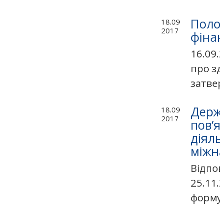
Поло
18.09
2017
фіна
16.09
про з
затве
Держ
18.09
2017
пов’
діял
міжн
Відпо
25.11
формув