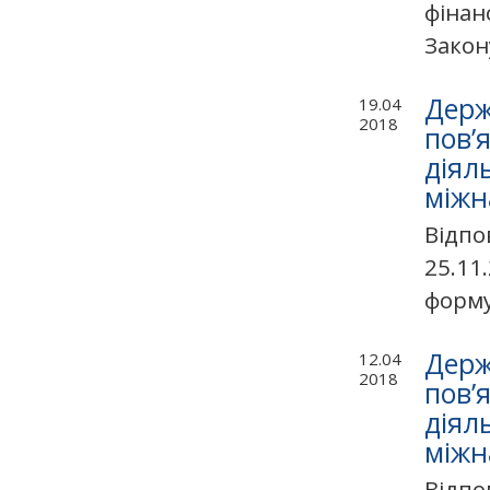
фінан
Закон
Держ
19.04
2018
пов’
діял
міжн
Відпо
25.11
формув
Держ
12.04
2018
пов’
діял
міжн
Відпо