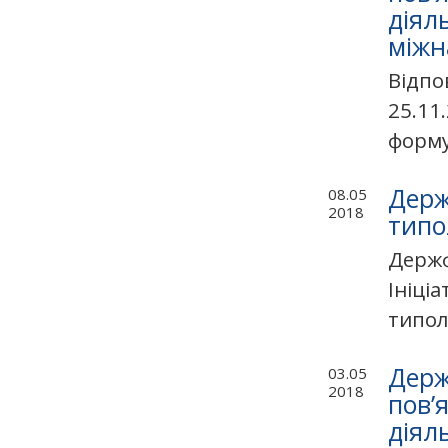
діял
міжн
Відпо
25.11
формув
Держ
08.05
2018
типо
Держф
Ініці
типол
Держ
03.05
2018
пов’
діял